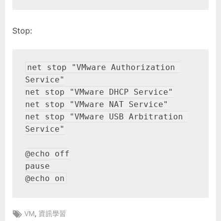
Stop:
net stop "VMware Authorization 
Service"

net stop "VMware DHCP Service"

net stop "VMware NAT Service"

net stop "VMware USB Arbitration 
Service"

@echo off

pause

@echo on
Tags:
,
VM
資訊學習