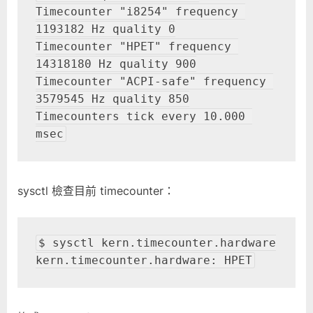
Timecounter "i8254" frequency 
1193182 Hz quality 0

Timecounter "HPET" frequency 
14318180 Hz quality 900

Timecounter "ACPI-safe" frequency 
3579545 Hz quality 850

Timecounters tick every 10.000 
msec
sysctl 檢查目前 timecounter：
$ sysctl kern.timecounter.hardware

kern.timecounter.hardware: HPET