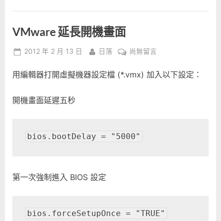
VMware 延長開機畫面
Posted
By
在
2012 年 2 月 13 日
日落
尚無留言
on
〈VMware
用編輯器打開虛擬機器設定檔 (*.vmx) 加入以下設定：
延
長
開
開機畫面延遲五秒
機
畫
面〉
bios.bootDelay = "5000"
中
第一次強制進入 BIOS 設定
bios.forceSetupOnce = "TRUE"