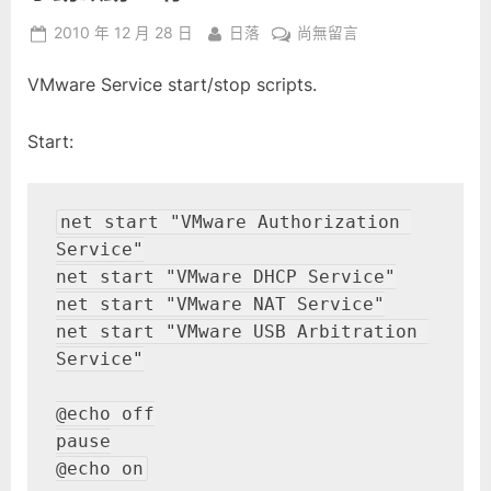
Posted
By
在
2010 年 12 月 28 日
日落
尚無留言
on
〈手
VMware Service start/stop scripts.
動
啟
動
Start:
or
停
止
net start "VMware Authorization 
VMware
Service"

Service〉
net start "VMware DHCP Service"

中
net start "VMware NAT Service"

net start "VMware USB Arbitration 
Service"

@echo off

pause

@echo on