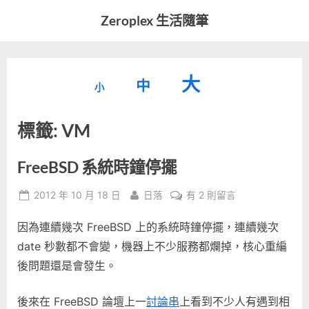
Skip
Zeroplex 生活隨筆
to
軟
content
體
開
縮
重
放
大
發
中
小
小
和
設
字
大
生
標籤:
VM
字
型
活
字
瑣
大
型
事
小。
FreeBSD 系統時鐘停擺
型
大
Posted
By
在
2012 年 10 月 18 日
日落
有 2 則留言
小。
大
on
〈FreeBSD
因為連續幾次 FreeBSD 上的系統時鐘停擺，連續幾次
系
小。
統
date 秒數都不會變，機器上不少服務都爛掉，核心重編
時
後問題還是會發生。
鐘
停
後來在 FreeBSD 論壇上一
討論串
上看到不少人有遇到相
擺〉