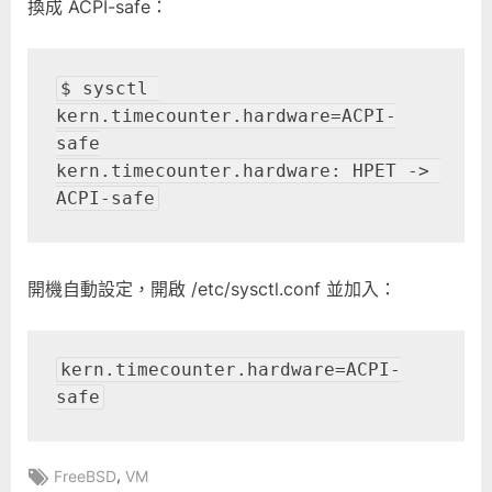
換成 ACPI-safe：
$ sysctl 
kern.timecounter.hardware=ACPI-
safe

kern.timecounter.hardware: HPET -> 
ACPI-safe
開機自動設定，開啟 /etc/sysctl.conf 並加入：
kern.timecounter.hardware=ACPI-
safe
Tags:
,
FreeBSD
VM