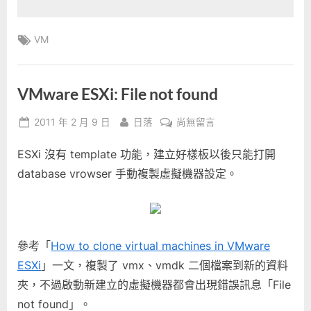
Tags:
VM
VMware ESXi: File
not found
Posted
By
在
2011 年 2 月 9 日
日落
尚無留言
on
〈VMware
ESXi 沒有 template 功能，建立好樣板以後只能打開
ESXi:
File
database vrowser 手動複製虛擬機器設定。
not
found〉
中
參考「
How to clone virtual machines in VMware
ESXi
」一文，複製了 vmx、vmdk 二個檔案到新的資料
夾，不過啟動新建立的虛擬機器都會出現錯誤訊息「File
not found」。