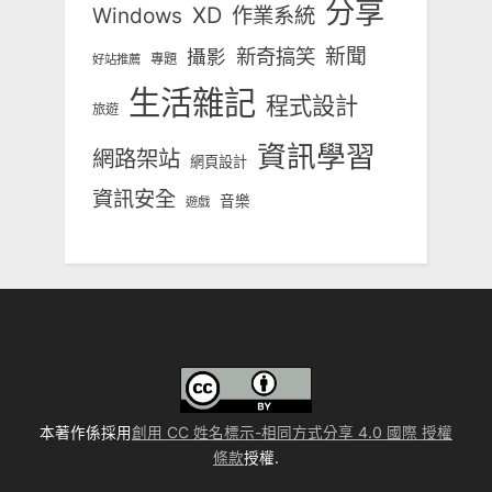
分享
Windows
XD
作業系統
新奇搞笑
新聞
攝影
專題
好站推薦
生活雜記
程式設計
旅遊
資訊學習
網路架站
網頁設計
資訊安全
音樂
遊戲
本著作係採用
創用 CC 姓名標示-相同方式分享 4.0 國際 授權
條款
授權.