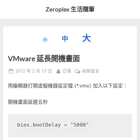
Skip
Zeroplex 生活隨筆
to
軟
content
體
開
縮
重
放
大
發
中
小
小
和
設
字
大
生
VMware 延長開機畫面
字
型
活
字
瑣
大
型
Posted
By
在
2012 年 2 月 13 日
日落
尚無留言
事
小。
on
〈VMware
型
大
用編輯器打開虛擬機器設定檔 (*.vmx) 加入以下設定：
延
小。
長
大
開
開機畫面延遲五秒
機
小。
畫
面〉
bios.bootDelay = "5000"
中