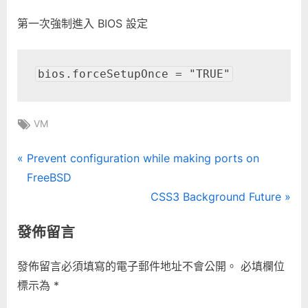
第一次強制進入 BIOS 設定
bios.forceSetupOnce = "TRUE"
Tags:
VM
文
P
Prevent configuration while making ports on
r
FreeBSD
章
e
N
CSS3 Background Future
導
v
e
發佈留言
i
x
覽
o
t
發佈留言必須填寫的電子郵件地址不會公開。
必填欄位
u
P
標示為
*
s
o