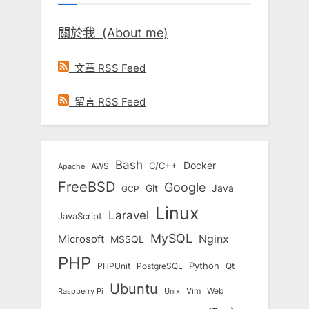
關於我 (About me)
文章 RSS Feed
留言 RSS Feed
Bash
Docker
C/C++
AWS
Apache
FreeBSD
Google
Git
Java
GCP
Linux
Laravel
JavaScript
MySQL
Nginx
Microsoft
MSSQL
PHP
Python
Qt
PHPUnit
PostgreSQL
Ubuntu
Vim
Web
Unix
Raspberry Pi