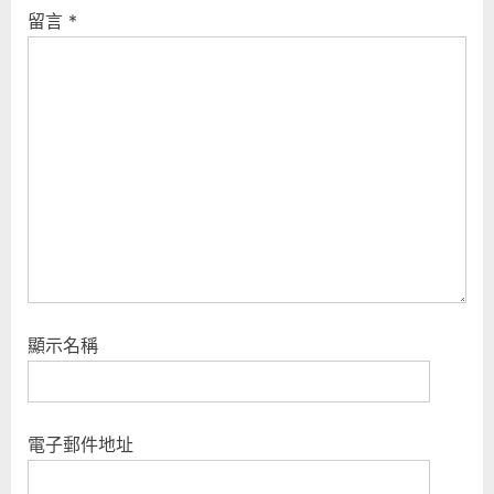
P
s
留言
*
o
t
s
:
t
:
顯示名稱
電子郵件地址