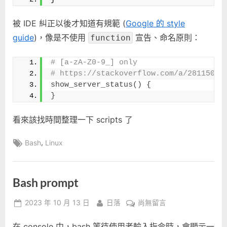
被 IDE 糾正以後才知道有規範 (
Google 的 style
guide
)，像是不使用
宣告、命名原則：
function
# [a-zA-Z0-9_] only
# https://stackoverflow.com/a/28115066
show_server_status
()
{
}
看來該找時間整理一下 scripts 了
Tags:
,
Bash
Linux
Bash prompt
Posted
By
在
2023 年 10 月 13 日
日落
尚無留言
on
〈Bash
在 console 中，bash 等待使用者輸入指令時，會顯示一
prompt〉