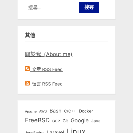
分
搜
尋
頁
關
鍵
其他
字:
關於我 (About me)
文章 RSS Feed
留言 RSS Feed
Bash
Docker
C/C++
AWS
Apache
FreeBSD
Google
Git
Java
GCP
Linux
Laravel
JavaScript