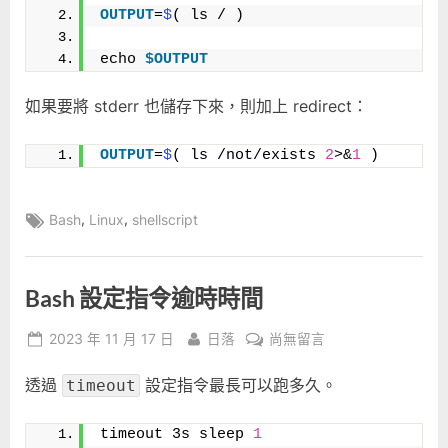
前
OUTPUT
=
$
( ls / )
一
個
echo 
$OUTPUT
指
令
如果要將 stderr 也儲存下來，則加上 redirect：
的
輸
OUTPUT
=
$
( ls /not/exists 
2
>&
1
 )
出
內
容〉
Tags:
,
,
Bash
Linux
shellscript
中
Bash 設定指令逾時時間
Posted
By
在
2023 年 11 月 17 日
日落
尚無留言
on
〈Bash
透過
設定指令最長可以跑多久。
設
timeout
定
指
timeout 3s sleep 
1