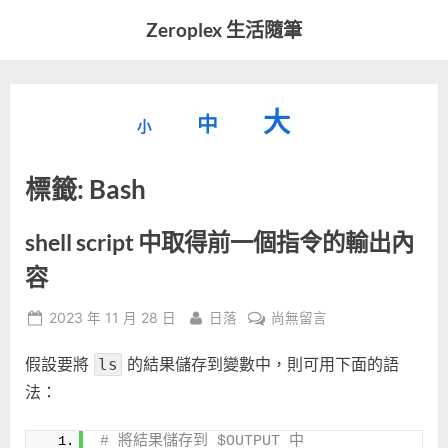
Skip
Zeroplex 生活隨筆
to
軟
content
體
開
縮
重
放
大
發
中
小
小
和
設
字
大
生
標籤:
Bash
字
型
活
字
瑣
大
型
事
小。
shell script 中取得前一個指令的輸出內
型
大
容
小。
大
Posted
By
在
2023 年 11 月 28 日
日落
尚無留言
on
〈shell
小。
假設要將
的結果儲存到變數中，則可用下面的語
script
ls
中
法：
取
得
# 將結果儲存到 $OUTPUT 中