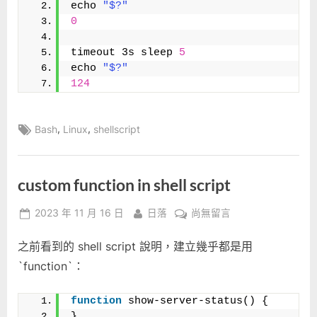
令
echo 
"$?"
逾
0
時
時
timeout 3s sleep 
5
echo 
"$?"
間〉
124
中
Tags:
,
,
Bash
Linux
shellscript
custom function in shell script
Posted
By
在
2023 年 11 月 16 日
日落
尚無留言
on
〈custom
之前看到的 shell script 說明，建立幾乎都是用
function
in
`function`：
shell
script〉
function
 show-server-status() {
中
}