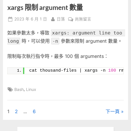
xargs 限制 argument 數量
Posted
By
在
2023 年 6 月 1 日
日落
尚無留言
on
〈xargs
如果參數太多，導致
限
xargs: argument line too 
制
時，可以使用
參數來限制 argument 數量。
long
-n
argument
數
限制每次執行指令時，最多 100 個 arguments：
量〉
中
cat thousand-files | xargs -n 
100
 rm -
Tags:
,
Bash
Linux
文
1
2
...
6
下一頁
章