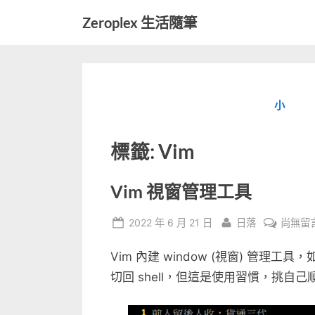
Skip
Zeroplex 生活隨筆
to
軟
content
體
開
發
小
和
生
活
標籤:
Vim
瑣
事
Vim 視窗管理工具
Posted
By
在
2022 年 6 月 21 日
日落
尚無留
on
〈Vim
Vim 內建 window (視窗) 管理工具，
視
窗
切回 shell，但這是使用習慣，挑自
管
理