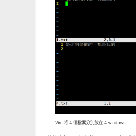
工
具〉
中
Vim 將 4 個檔案分別放在 4 windows