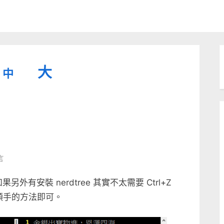
縮
重
放
大
中
小
設
字
大
型
字
大
字
型
小。
型
大
言
小。
大
如果另外有安裝 nerdtree 其實不太需要 Ctrl+Z
小。
己順手的方法即可。