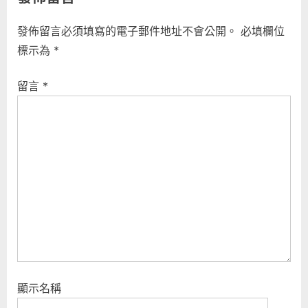
導
i
t
覽
發佈留言必須填寫的電子郵件地址不會公開。
必填欄位
o
P
標示為
*
u
o
s
s
留言
*
P
t
o
:
s
t
:
顯示名稱