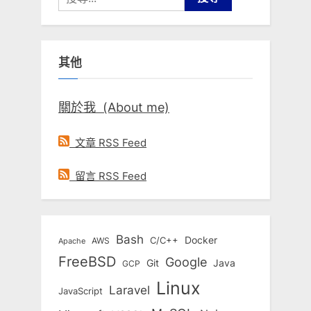
尋
關
鍵
其他
字:
關於我 (About me)
文章 RSS Feed
留言 RSS Feed
Bash
Docker
C/C++
AWS
Apache
FreeBSD
Google
Git
Java
GCP
Linux
Laravel
JavaScript