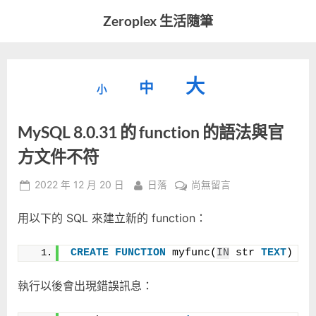
Skip
Zeroplex 生活隨筆
to
軟
content
體
開
縮
重
放
大
發
中
小
小
和
設
字
大
生
MySQL 8.0.31 的 function 的語法與官
字
型
活
字
瑣
大
方文件不符
型
事
小。
型
大
Posted
By
在
2022 年 12 月 20 日
日落
尚無留言
on
〈MySQL
小。
大
用以下的 SQL 來建立新的 function：
8.0.31
的
小。
function
CREATE
FUNCTION
 myfunc(
IN
 str 
TEXT
) 
RE
的
語
執行以後會出現錯誤訊息：
法
與