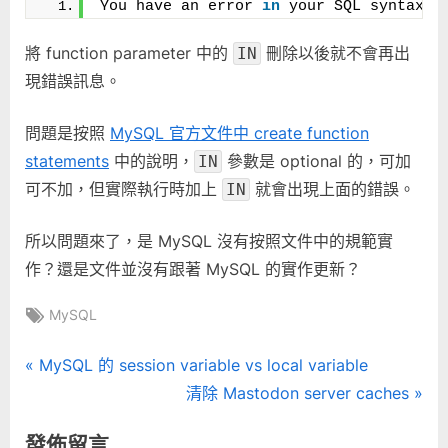
You have an error 
in
 your SQL syntax; 
官
方
將 function parameter 中的
刪除以後就不會再出
IN
文
現錯誤訊息。
件
不
問題是按照
MySQL 官方文件中 create function
符〉
中
statements
中的說明，
參數是 optional 的，可加
IN
可不加，但實際執行時加上
就會出現上面的錯誤。
IN
所以問題來了，是 MySQL 沒有按照文件中的規範實
作？還是文件並沒有跟著 MySQL 的實作更新？
Tags:
MySQL
文
P
MySQL 的 session variable vs local variable
r
N
清除 Mastodon server caches
章
e
e
發佈留言
v
x