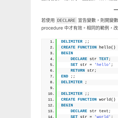
若使用
DECLARE
宣告變數，則開變數的 sc
procedure 中才有效。相同的範例，
DELIMITER
 ;;
CREATE
FUNCTION
 hello() 
BEGIN
DECLARE
 str 
TEXT
;
SET
 str = 
'hello'
;
RETURN
 str;
END
 ;;
DELIMITER
 ;
DELIMITER
 ;;
CREATE
FUNCTION
 world() 
BEGIN
DECLARE
 str text;
SET
 str = 
'world'
;