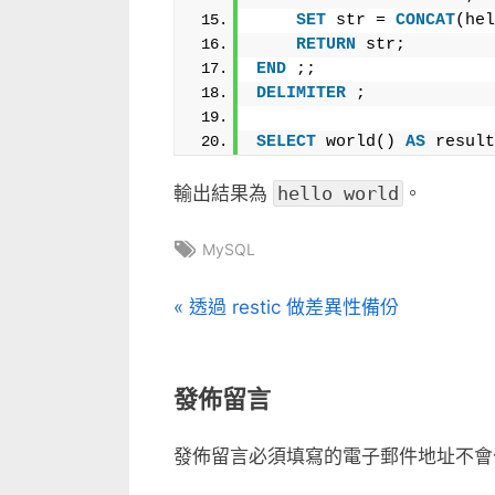
SET
 str = 
CONCAT
(hel
RETURN
 str;
END
 ;;
DELIMITER
 ;
SELECT
 world() 
AS
 result
輸出結果為
hello world
。
Tags:
MySQL
文
P
透過 restic 做差異性備份
r
章
e
發佈留言
v
導
i
覽
發佈留言必須填寫的電子郵件地址不會
o