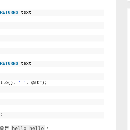
RETURNS
 text
RETURNS
 text
llo(), 
' '
, @str);
;
出會是
hello hello
。