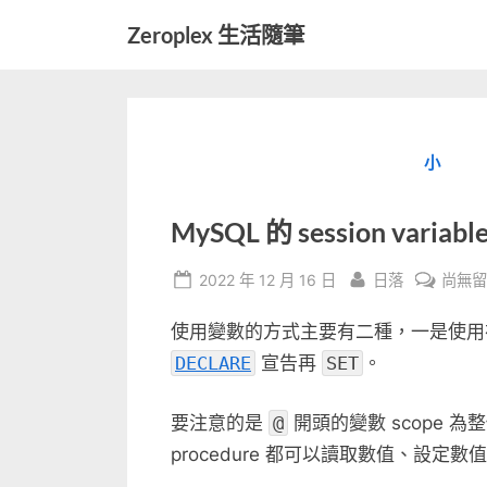
Skip
Zeroplex 生活隨筆
to
軟
content
體
開
發
小
和
生
活
MySQL 的 session variable 
瑣
事
Posted
By
在
2022 年 12 月 16 日
日落
尚無
on
〈MyS
使用變數的方式主要有二種，一是使
的
sessio
DECLARE
宣告再
SET
。
variab
vs
要注意的是
@
開頭的變數 scope 為整個 
local
procedure 都可以讀取數值、設定
varia