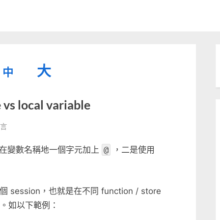
縮
重
放
大
中
小
設
字
大
vs local variable
型
字
大
字
型
留言
小。
QL
型
大
用在變數名稱地一個字元加上
@
，二是使用
小。
n
大
le
小。
session，也就是在不同 function / store
數值。如以下範例：
ble〉