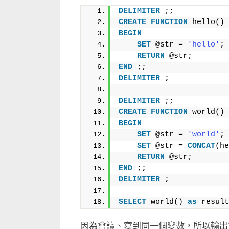
中
DELIMITER
 ;;
CREATE
FUNCTION
 hello() 
BEGIN
SET
 @str = 
'hello'
;
RETURN
 @str;
END
 ;;
DELIMITER
 ;
DELIMITER
 ;;
CREATE
FUNCTION
 world() 
BEGIN
SET
 @str = 
'world'
;
SET
 @str = 
CONCAT
(he
RETURN
 @str;
END
 ;;
DELIMITER
 ;
SELECT
 world() 
as
 result
因為會讀、寫到同一個變數，所以輸