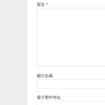
u
留言
*
s
P
o
s
t
:
顯示名稱
電子郵件地址