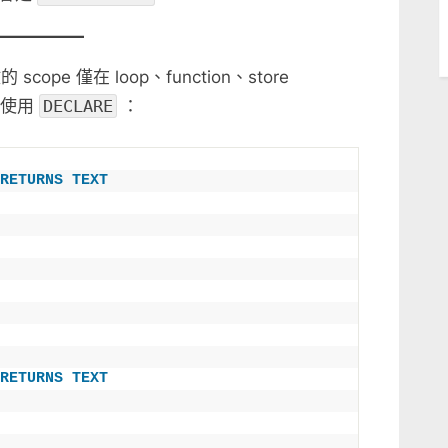
ope 僅在 loop、function、store
改使用
DECLARE
：
RETURNS
TEXT
RETURNS
TEXT