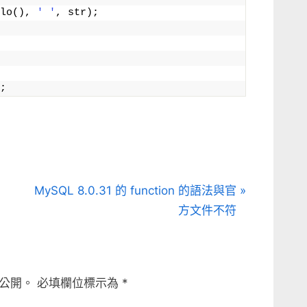
lo(), 
' '
, str);
;
N
MySQL 8.0.31 的 function 的語法與官
e
方文件不符
x
t
P
公開。
必填欄位標示為
*
o