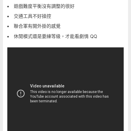
遊戲難度平衡沒有調整的很好
Recon
–
交通工具不好操控
Wildlands)
聯合軍有開外掛的感覺
心
得〉
休閒模式還是要練等級，才能看劇情 QQ
中