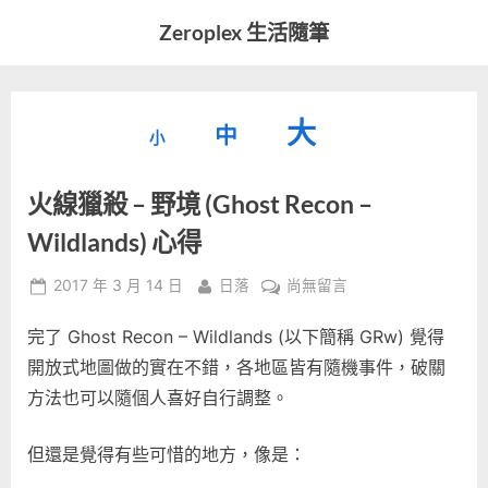
Skip
Zeroplex 生活隨筆
to
軟
content
體
開
縮
重
放
大
發
中
小
小
和
設
字
大
生
火線獵殺 – 野境 (Ghost Recon –
字
型
活
字
瑣
大
Wildlands) 心得
型
事
小。
型
大
Posted
By
在
2017 年 3 月 14 日
日落
尚無留言
on
〈火
小。
大
完了 Ghost Recon – Wildlands (以下簡稱 GRw) 覺得
線
獵
開放式地圖做的實在不錯，各地區皆有隨機事件，破關
小。
殺
方法也可以隨個人喜好自行調整。
–
野
但還是覺得有些可惜的地方，像是：
境
(Ghost