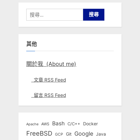
搜
尋
關
鍵
其他
字:
關於我 (About me)
文章 RSS Feed
留言 RSS Feed
Bash
Docker
C/C++
AWS
Apache
FreeBSD
Google
Git
Java
GCP