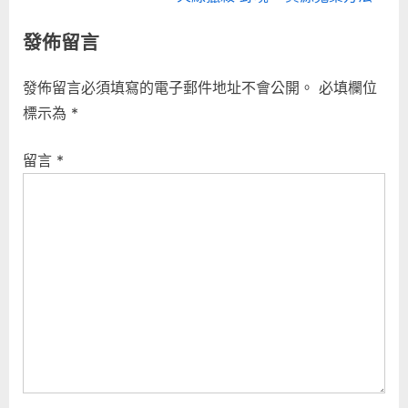
章
e
e
發佈留言
導
v
x
i
t
覽
發佈留言必須填寫的電子郵件地址不會公開。
必填欄位
o
P
標示為
*
u
o
s
s
留言
*
P
t
o
:
s
t
: