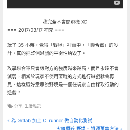
我完全不會開飛機 XD
=== 2017/03/17 補充 ===
玩了 35 小時，覺得「野境」裡面中，「聯合軍」的設
計，真的把整個遊戲的平衡性給毀了。
攻擊聯合軍只會讓對方的強度越來越高，而且永遠不會
減弱，相當於玩家不使用匿蹤的方式進行遊戲就會再
見，這樣還好意思說野境是一個任玩家自由採取行動的
遊戲？
Tags:
,
分享
生活雜記
文
P
為 Gitlab 加上 CI runner 做自動化測試
r
N
火線獵殺 野境 – 資源蒐集方法