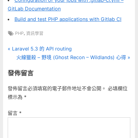
GitLab Documentation
Build and test PHP applications with Gitlab CI
Tags:
,
PHP
資訊學習
文
P
Laravel 5.3 的 API routing
r
N
火線獵殺 – 野境 (Ghost Recon – Wildlands) 心得
章
e
e
發佈留言
導
v
x
i
t
覽
發佈留言必須填寫的電子郵件地址不會公開。
必填欄位
o
P
標示為
*
u
o
s
s
留言
*
P
t
o
:
s