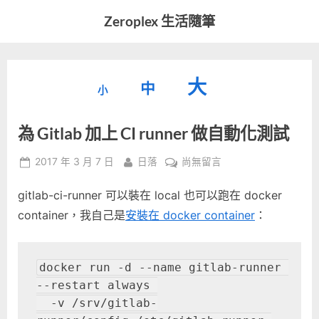
Skip
Zeroplex 生活隨筆
to
軟
content
體
開
縮
重
放
大
發
中
小
小
和
設
字
大
生
為 Gitlab 加上 CI runner 做自動化測試
字
型
活
字
瑣
大
型
Posted
By
在
2017 年 3 月 7 日
日落
尚無留言
事
小。
on
〈為
型
大
gitlab-ci-runner 可以裝在 local 也可以跑在 docker
Gitlab
小。
加
container，我自己是
安裝在 docker container
：
大
上
CI
小。
runner
docker run -d --name gitlab-runner 
做
--restart always 

自
  -v /srv/gitlab-
動