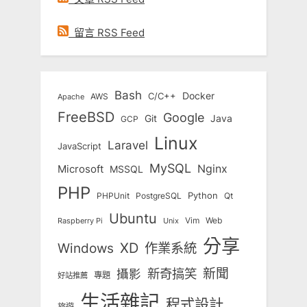
留言 RSS Feed
Bash
Docker
C/C++
AWS
Apache
FreeBSD
Google
Git
Java
GCP
Linux
Laravel
JavaScript
MySQL
Nginx
Microsoft
MSSQL
PHP
Python
Qt
PHPUnit
PostgreSQL
Ubuntu
Vim
Web
Unix
Raspberry Pi
分享
Windows
XD
作業系統
新奇搞笑
新聞
攝影
專題
好站推薦
生活雜記
程式設計
旅遊