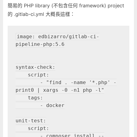
簡易的 PHP library (不包含任何 framework) project
的 .gitlab-ci.yml 大概長這樣：
image: edbizarro/gitlab-ci-
pipeline-php:5.6

syntax-check:

    script:

        - "find . -name '*.php' -
print0 | xargs -0 -n1 php -l"

    tags:

        - docker

unit-test:

    script:

        - composer install --