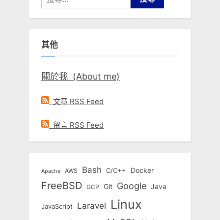
尋
關
鍵
其他
字:
關於我 (About me)
文章 RSS Feed
留言 RSS Feed
Bash
Docker
C/C++
AWS
Apache
FreeBSD
Google
Git
Java
GCP
Linux
Laravel
JavaScript