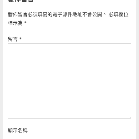
e
x
導
v
t
發佈留言必須填寫的電子郵件地址不會公開。
必填欄位
i
P
覽
標示為
*
o
o
u
s
留言
*
s
t
P
:
o
s
t
:
顯示名稱