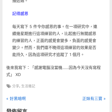
描述過。
記得感恩
每天寫下 5 件令你感恩的事。在一項研究中，連
續幾星期進行這項練習的人，比起進行無關感恩
的練習的人，正面的感覺會變多，負面的感覺會
變少。然而，我們還不曉得這項練習的效果是否
能持久，因為這項研究才追蹤了 1 個月。
後來我寫下：「感謝電腦沒當機……因為今天沒有寫程
式」 XD
Tags:
,
分享
生活雜記
文
P
N
好黑暗啊
正妹有三寶
r
e
章
發佈留言