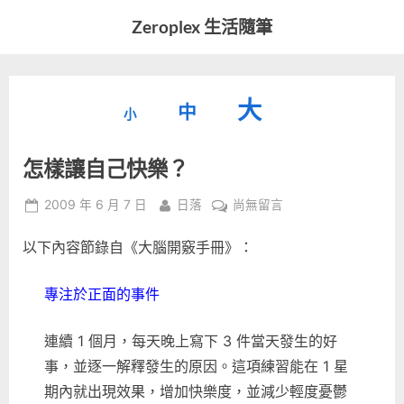
Skip
Zeroplex 生活隨筆
to
軟
content
體
開
縮
重
放
大
發
中
小
小
和
設
字
大
生
怎樣讓自己快樂？
字
型
活
字
瑣
大
型
Posted
By
在
2009 年 6 月 7 日
日落
尚無留言
事
小。
on
〈怎
型
大
以下內容節錄自《大腦開竅手冊》：
樣
小。
讓
大
自
專注於正面的事件
己
小。
快
連續 1 個月，每天晚上寫下 3 件當天發生的好
樂？〉
事，並逐一解釋發生的原因。這項練習能在 1 星
中
期內就出現效果，增加快樂度，並減少輕度憂鬱