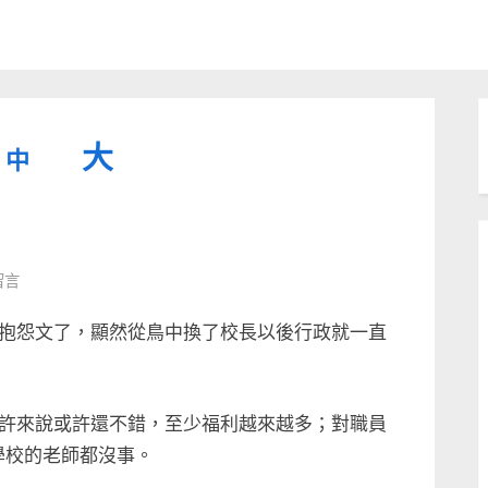
縮
重
放
大
中
小
設
字
大
型
字
大
字
型
留言
小。
型
大
抱怨文了，顯然從鳥中換了校長以後行政就一直
小。
大
小。
許來說或許還不錯，至少福利越來越多；對職員
學校的老師都沒事。