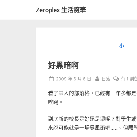
Skip
Zeroplex 生活隨筆
to
軟
content
體
開
發
小
和
生
活
好黑暗啊
瑣
事
Posted
By
在
2009 年 6 月 6 日
日落
有 1 則
on
〈好
看了某人的部落格，已經有一年多都是
黑
暗
唉踢。
啊〉
中
到底新的校長是好還是壞呢？對學生或
來說可能就是一場暴風雨吧…..。但願