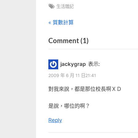
Tags:
生活雜記
文
P
質數計算
r
章
on
Comment
(1)
e
v
“好
導
i
黑
覽
jackygrap
表示:
o
暗
u
2009 年 6 月 11 日21:41
啊”
s
對我來說，都是那位校長啊ＸＤ
P
o
是說，哪位的啊？
s
Reply
t
: