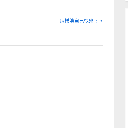
N
怎樣讓自己快樂？
e
x
t
P
o
s
t
: