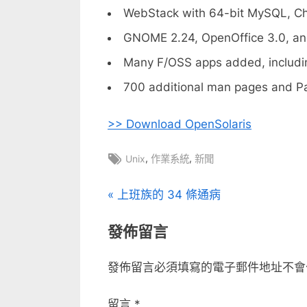
WebStack with 64-bit MySQL, Ch
GNOME 2.24, OpenOffice 3.0, and
Many F/OSS apps added, includi
700 additional man pages and P
>> Download OpenSolaris
Tags:
,
,
Unix
作業系統
新聞
文
P
上班族的 34 條通病
r
章
發佈留言
e
v
導
發佈留言必須填寫的電子郵件地址不會
i
覽
o
留言
*