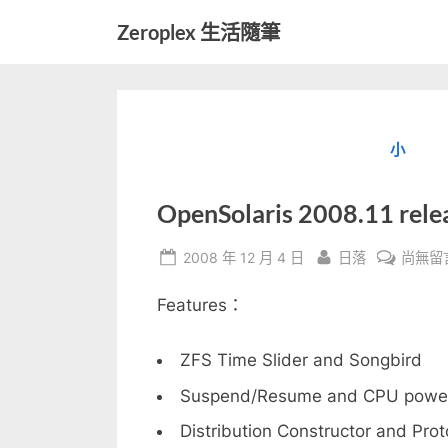
Skip
Zeroplex 生活隨筆
to
軟
content
體
開
發
小
和
生
活
OpenSolaris 2008.11 rele
瑣
事
Posted
By
在
2008 年 12 月 4 日
日落
尚無留
on
〈OpenS
Features：
2008.1
releas
中
ZFS Time Slider and Songbird
Suspend/Resume and CPU pow
Distribution Constructor and Pro