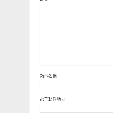
u
s
P
o
s
t
:
顯示名稱
電子郵件地址