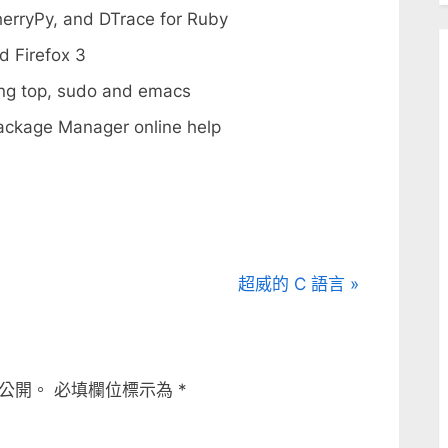
erryPy, and DTrace for Ruby
 Firefox 3
ng top, sudo and emacs
ackage Manager online help
N
超威的 C 語言
e
x
t
公開。
必填欄位標示為
*
P
o