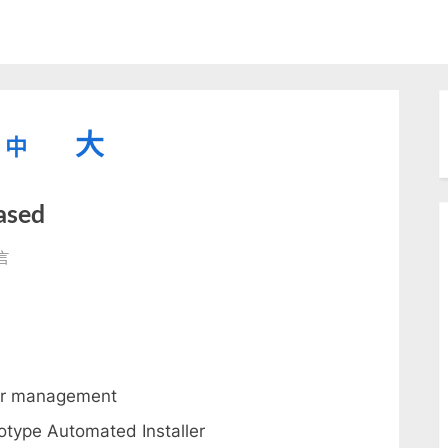
縮
重
放
大
中
小
設
字
大
ased
型
字
大
字
型
言
小。
olaris
型
大
1
小。
ed〉
大
小。
er management
totype Automated Installer