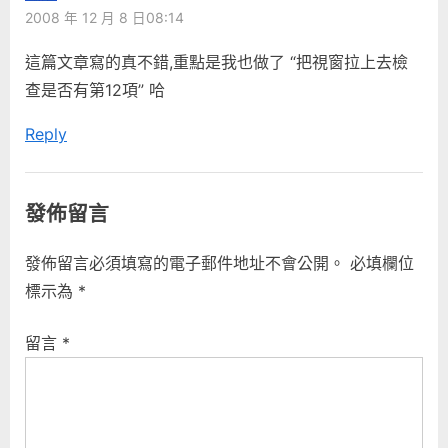
族
2008 年 12 月 8 日08:14
u
s
的
s
t
這篇文章寫的真不錯,重點是我也做了 “把視窗拉上去檢
34
P
:
查是否有第12項” 哈
條
o
通
Reply
s
病”
t
:
發佈留言
發佈留言必須填寫的電子郵件地址不會公開。
必填欄位
標示為
*
留言
*