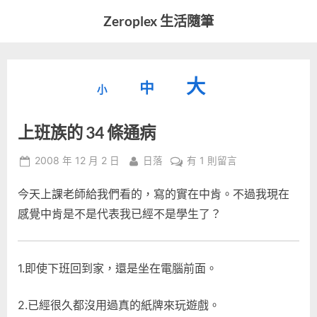
Skip
Zeroplex 生活隨筆
to
軟
content
體
開
縮
重
放
大
發
中
小
小
和
設
字
大
生
上班族的 34 條通病
字
型
活
字
瑣
大
型
Posted
By
在
2008 年 12 月 2 日
日落
有 1 則留言
事
小。
on
〈上
型
大
今天上課老師給我們看的，寫的實在中肯。不過我現在
班
小。
族
感覺中肯是不是代表我已經不是學生了？
大
的
34
小。
條
1.即使下班回到家，還是坐在電腦前面。
通
病〉
2.已經很久都沒用過真的紙牌來玩遊戲。
中