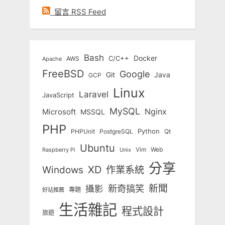
留言 RSS Feed
Bash
Docker
C/C++
AWS
Apache
FreeBSD
Google
Git
Java
GCP
Linux
Laravel
JavaScript
MySQL
Nginx
Microsoft
MSSQL
PHP
Python
Qt
PHPUnit
PostgreSQL
Ubuntu
Vim
Web
Unix
Raspberry Pi
分享
Windows
XD
作業系統
新奇搞笑
新聞
攝影
專題
好站推薦
生活雜記
程式設計
旅遊