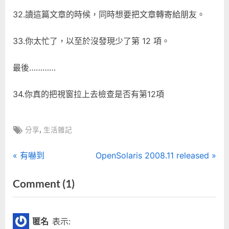
32.讀這篇文章的時候，同時想要把文章轉寄給朋友。
33.你太忙了，以至於沒發現少了第 12 項。
最後…………
34.你真的把視窗拉上去檢查是否有第12項
Tags:
,
分享
生活雜記
文
P
N
有嚇到
OpenSolaris 2008.11 released
r
e
章
on
Comment
(1)
e
x
“上
導
v
t
i
P
班
覽
匿名
表示:
o
o