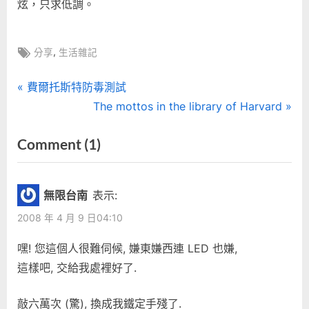
炫，只求低調。
Tags:
,
分享
生活雜記
文
P
費爾托斯特防毒測試
r
N
The mottos in the library of Harvard
章
e
e
on
Comment
(1)
導
v
x
“機
i
t
覽
o
P
械
無限台南
表示:
u
o
式
2008 年 4 月 9 日04:10
s
s
鍵
P
t
嘿! 您這個人很難伺候, 嫌東嫌西連 LED 也嫌,
盤
o
:
這樣吧, 交給我處裡好了.
到
s
手”
t
敲六萬次 (驚), 換成我鐵定手殘了.