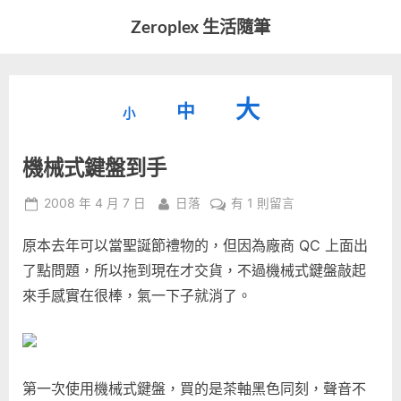
Skip
Zeroplex 生活隨筆
to
軟
content
體
開
縮
重
放
大
發
中
小
小
和
設
字
大
生
機械式鍵盤到手
字
型
活
字
瑣
大
型
Posted
By
在
2008 年 4 月 7 日
日落
有 1 則留言
事
小。
on
〈機
型
大
原本去年可以當聖誕節禮物的，但因為廠商 QC 上面出
械
小。
式
了點問題，所以拖到現在才交貨，不過機械式鍵盤敲起
大
鍵
來手感實在很棒，氣一下子就消了。
盤
小。
到
手〉
中
第一次使用機械式鍵盤，買的是茶軸黑色同刻，聲音不