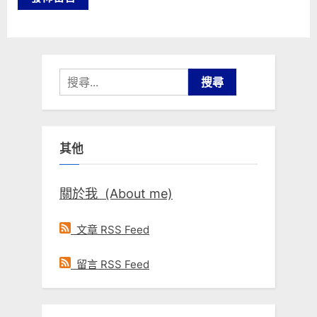
搜
尋
關
鍵
其他
字:
關於我 (About me)
文章 RSS Feed
留言 RSS Feed