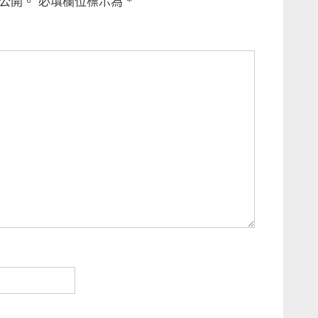
公開。
必填欄位標示為
*
P
o
s
t
: