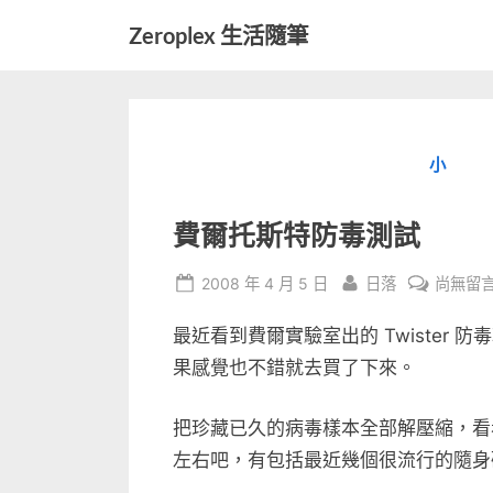
Skip
Zeroplex 生活隨筆
to
軟
content
體
開
發
小
和
生
活
費爾托斯特防毒測試
瑣
事
Posted
By
在
2008 年 4 月 5 日
日落
尚無留
on
〈費
最近看到費爾實驗室出的 Twister 
爾
托
果感覺也不錯就去買了下來。
斯
特
把珍藏已久的病毒樣本全部解壓縮，看看 
防
左右吧，有包括最近幾個很流行的隨身
毒