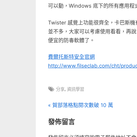
可以動，Windows 底下的所有應
Twister 感覺上功能很齊全，卡巴
並不多，大家可以考慮使用看看，再說「
便宜的防毒軟體了。
費爾托斯特安全官網
http://www.filseclab.com/cht/produc
Tags:
,
分享
資訊學習
文
P
賀部落格點閱次數破 10 萬
r
章
發佈留言
e
v
導