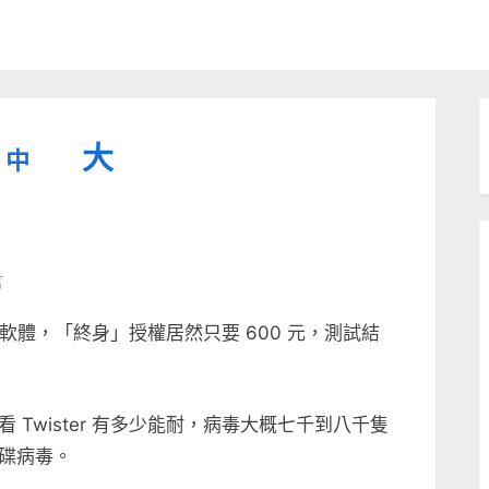
縮
重
放
大
中
小
設
字
大
型
字
大
字
型
言
小。
型
大
防毒軟體，「終身」授權居然只要 600 元，測試結
小。
大
小。
Twister 有多少能耐，病毒大概七千到八千隻
碟病毒。