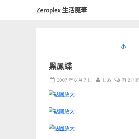
Skip
Zeroplex 生活隨筆
to
軟
content
體
開
發
小
和
生
活
黑鳳蝶
瑣
事
Posted
By
在
2007 年 8 月 7 日
日落
有 2 則
on
〈黑
鳳
蝶〉
中