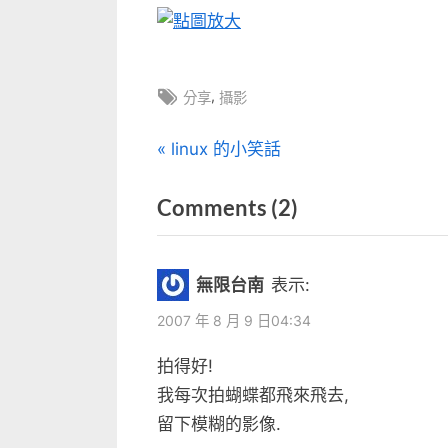
Tags:
,
分享
攝影
文
P
linux 的小笑話
r
章
on
Comments
(2)
e
v
“黑
導
i
鳳
覽
無限台南
表示:
o
蝶”
u
2007 年 8 月 9 日04:34
s
拍得好!
P
我每次拍蝴蝶都飛來飛去,
o
留下模糊的影像.
s