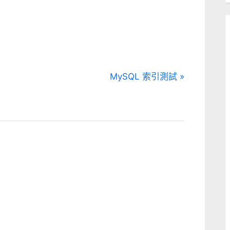
N
MySQL 索引測試
e
x
t
P
o
s
t
: