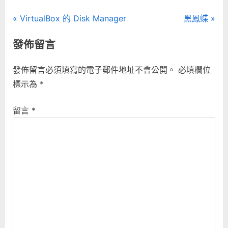
文
P
N
VirtualBox 的 Disk Manager
黑鳳蝶
r
e
章
發佈留言
e
x
導
v
t
發佈留言必須填寫的電子郵件地址不會公開。
必填欄位
i
P
覽
標示為
*
o
o
u
s
留言
*
s
t
P
:
o
s
t
: