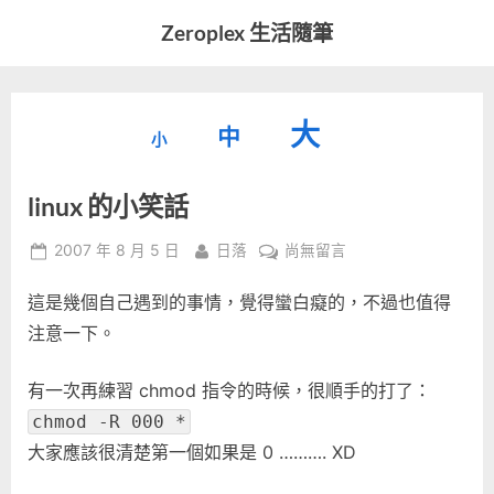
Skip
Zeroplex 生活隨筆
to
軟
content
體
開
縮
重
放
大
發
中
小
小
和
設
字
大
生
linux 的小笑話
字
型
活
字
瑣
大
型
Posted
By
在
2007 年 8 月 5 日
日落
尚無留言
事
小。
on
〈linux
型
大
這是幾個自己遇到的事情，覺得蠻白癡的，不過也值得
的
小。
小
注意一下。
大
笑
話〉
小。
有一次再練習 chmod 指令的時候，很順手的打了：
中
chmod -R 000 *
大家應該很清楚第一個如果是 0 ………. XD