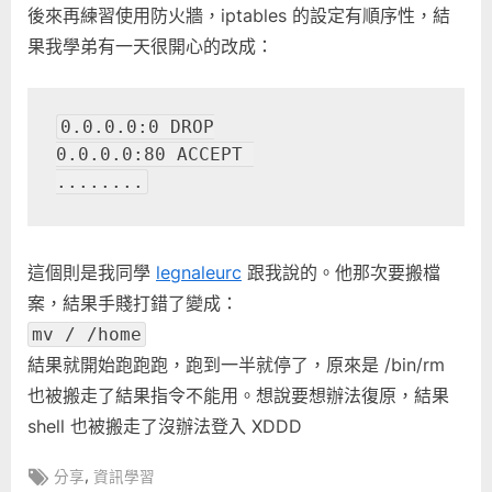
後來再練習使用防火牆，iptables 的設定有順序性，結
果我學弟有一天很開心的改成：
0.0.0.0:0 DROP
0.0.0.0:80 ACCEPT 
........
這個則是我同學
legnaleurc
跟我說的。他那次要搬檔
案，結果手賤打錯了變成：
mv / /home
結果就開始跑跑跑，跑到一半就停了，原來是 /bin/rm
也被搬走了結果指令不能用。想說要想辦法復原，結果
shell 也被搬走了沒辦法登入 XDDD
Tags:
,
分享
資訊學習