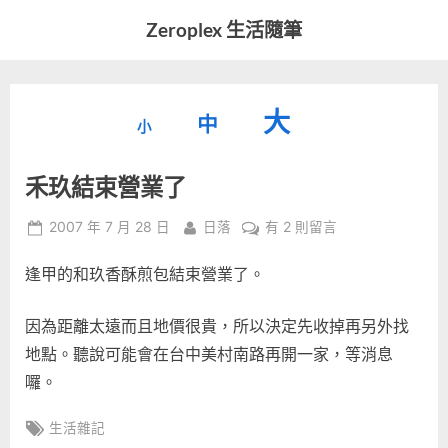
Skip
Zeroplex 生活隨筆
to
軟
content
體
開
縮
重
放
大
發
中
小
小
和
設
字
大
生
禾玖結束營業了
字
型
活
字
瑣
大
型
Posted
By
在
2007 年 7 月 28 日
日落
有 2 則留言
事
小。
on
〈禾
型
大
逢甲的和玖香酥煎包結束營業了。
玖
小。
結
大
束
因為距離太遠而且地價很貴，所以決定先收掉再另外找
營
小。
地點。聽說可能會在台中美村南路再開一家，等消息
業
囉。
了〉
中
Tags:
生活雜記