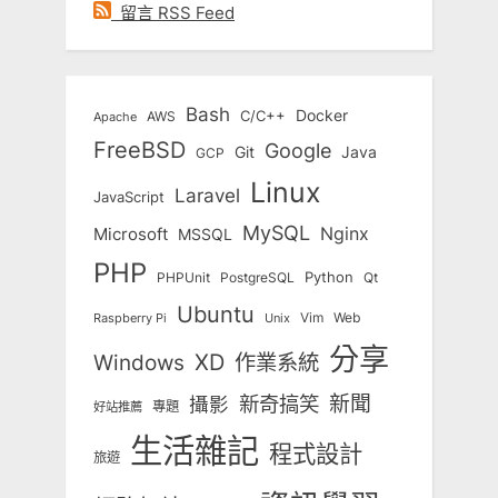
留言 RSS Feed
Bash
Docker
C/C++
AWS
Apache
FreeBSD
Google
Git
Java
GCP
Linux
Laravel
JavaScript
MySQL
Nginx
Microsoft
MSSQL
PHP
Python
Qt
PHPUnit
PostgreSQL
Ubuntu
Vim
Web
Unix
Raspberry Pi
分享
Windows
XD
作業系統
新奇搞笑
新聞
攝影
專題
好站推薦
生活雜記
程式設計
旅遊