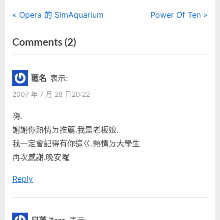
文
P
N
Opera 的 SimAquarium
Power Of Ten
r
e
章
on
Comments
(2)
e
x
“禾
導
v
t
i
P
玖
覽
匿名
表示:
o
o
結
2007 年 7 月 28 日20:22
u
s
束
s
t
嗨.
營
P
:
謝謝你熱情ㄉ推薦.我是老板娘.
業
o
我一定會記得有你這ㄍ.熱情ㄉ大學生
了”
s
再次感謝.晚安囉
t
Reply
: