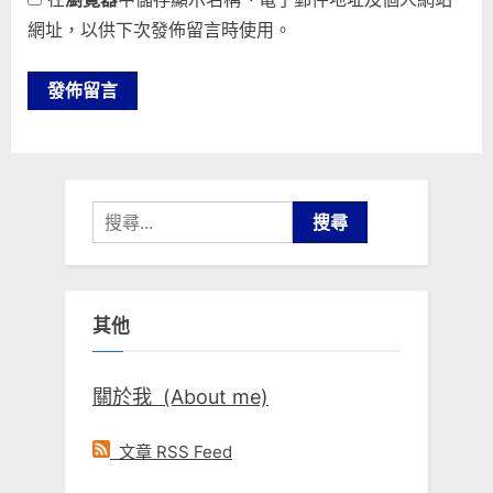
網址，以供下次發佈留言時使用。
搜
尋
關
鍵
其他
字:
關於我 (About me)
文章 RSS Feed