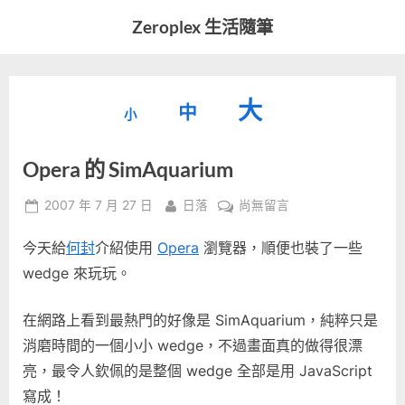
Skip
Zeroplex 生活隨筆
to
軟
content
體
開
縮
重
放
大
發
中
小
小
和
設
字
大
生
Opera 的 SimAquarium
字
型
活
字
瑣
大
型
Posted
By
在
2007 年 7 月 27 日
日落
尚無留言
事
小。
on
〈Opera
型
大
今天給
何封
介紹使用
Opera
瀏覽器，順便也裝了一些
的
小。
SimAquarium〉
wedge 來玩玩。
大
中
小。
在網路上看到最熱門的好像是 SimAquarium，純粹只是
消磨時間的一個小小 wedge，不過畫面真的做得很漂
亮，最令人欽佩的是整個 wedge 全部是用 JavaScript
寫成！