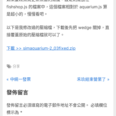
fishshop.js 的檔案中，這個檔案相對於 aquarium.js 算
是超小的，慢慢看吧。
以下是我修改過的壓縮檔，下載後先把 wedge 關掉，直
接覆蓋原始的壓縮檔就可以了。
下載 >> simaquarium-2_03fixed.zip
Tags:
分享
文
P
N
中統一發票
禾玖結束營業了
r
e
章
發佈留言
e
x
導
v
t
發佈留言必須填寫的電子郵件地址不會公開。
必填欄位
i
P
覽
標示為
*
o
o