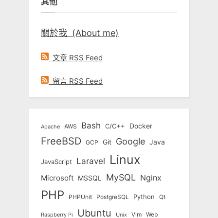
其他
字:
關於我 (About me)
文章 RSS Feed
留言 RSS Feed
Bash
Docker
C/C++
AWS
Apache
FreeBSD
Google
Git
Java
GCP
Linux
Laravel
JavaScript
MySQL
Nginx
Microsoft
MSSQL
PHP
Python
Qt
PHPUnit
PostgreSQL
Ubuntu
Vim
Web
Unix
Raspberry Pi