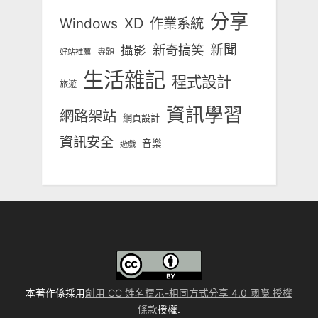
分享
Windows
XD
作業系統
新奇搞笑
新聞
攝影
專題
好站推薦
生活雜記
程式設計
旅遊
資訊學習
網路架站
網頁設計
資訊安全
音樂
遊戲
本著作係採用
創用 CC 姓名標示-相同方式分享 4.0 國際 授權
條款
授權.