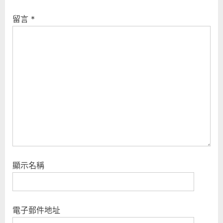
u
s
留言
*
s
t
P
:
o
s
t
:
顯示名稱
電子郵件地址