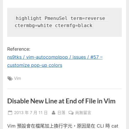
highlight PmenuSel term=reverse 
ctermbg=white ctermfg=black
Reference:
ns9tks / vim-autocomplpop / issues / #57 –
customize pop-up colors
Tags:
Vim
Disable New Line at End of File in Vim
Posted
By
在
2013 年 7 月 11 日
日落
尚無留言
on
〈Disable
Vim 預設會在檔尾加上換行字元，原因是在 CLI 時 cat
New