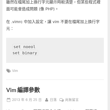
雖然在檔尾加上換行字元顯示時較清楚，但某些程式裡
面可能會造成問題 (像 PHP)。
在 .vimrc 中加入設定，讓 vim 不要在檔尾加上換行字
元：
set noeol

set binary
Tags:
Vim
Vim 編譯參數
Posted
By
在
2013 年 6 月 25 日
日落
尚無留言
on
〈Vim