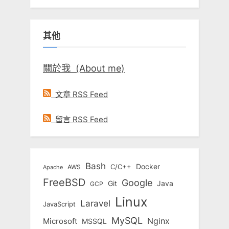
頁
關
鍵
其他
字:
關於我 (About me)
文章 RSS Feed
留言 RSS Feed
Bash
Docker
C/C++
AWS
Apache
FreeBSD
Google
Git
Java
GCP
Linux
Laravel
JavaScript
MySQL
Nginx
Microsoft
MSSQL