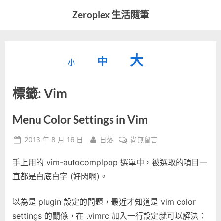
Skip
Zeroplex 生活隨筆
to
軟
content
體
開
縮
重
放
大
發
中
小
小
和
設
字
大
生
標籤:
Vim
字
型
活
字
瑣
大
型
事
小。
Menu Color Settings in Vim
型
大
Posted
By
在
2013 年 8 月 16 日
日落
尚無留言
小。
大
on
〈Menu
手上用的 vim-autocomplpop 選單中，被選取的項目一
Color
小。
Settings
直都是白底白字 (好閃啊)。
in
Vim〉
以為是 plugin 設定的問題，最近才知道是 vim color
中
settings 的關係，在 .vimrc 加入一行設定就可以解決：