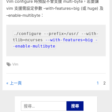
Vim configure 時預設不會支援 multi-byte，若要讓
編
譯
vim 支援需設定參數 –with-features=big (或 huge) 及
參
–enable-multibyte：
數〉
中
./configure --prefix=/usr/ --with-
tlib=ncurses 
--with-features=big -
-enable-multibyte
Tags:
Vim
文
上一頁
1
2
章
分
搜
尋