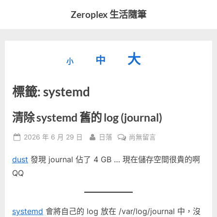
Skip
Zeroplex 生活隨筆
to
軟
content
體
開
縮
重
放
大
發
中
小
小
和
設
字
大
生
標籤:
systemd
字
型
活
字
瑣
大
型
事
小。
清除 systemd 舊的 log (journal)
型
大
Posted
By
在
2026 年 6 月 29 日
日落
尚無留言
小。
大
on
〈清
dust
發現 journal 佔了 4 GB … 現在儲存空間很貴的啊
除
小。
systemd
QQ
舊
的
log
systemd
會將自己的 log 放在 /var/log/journal 中，沒
(journal)〉