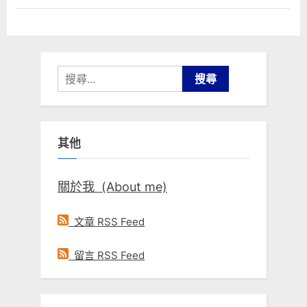
搜
尋
關
鍵
其他
字:
關於我 (About me)
文章 RSS Feed
留言 RSS Feed