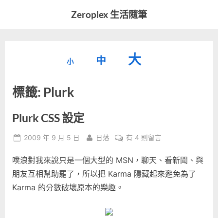
Skip
Zeroplex 生活隨筆
to
軟
content
體
開
縮
重
放
大
發
中
小
小
和
設
字
大
生
標籤:
Plurk
字
型
活
字
瑣
大
型
事
小。
Plurk CSS 設定
型
大
Posted
By
在
2009 年 9 月 5 日
日落
有 4 則留言
小。
大
on
〈Plurk
噗浪對我來說只是一個大型的 MSN，聊天、看新聞、與
CSS
小。
設
朋友互相幫助罷了，所以把 Karma 隱藏起來避免為了
定〉
Karma 的分數破壞原本的樂趣。
中