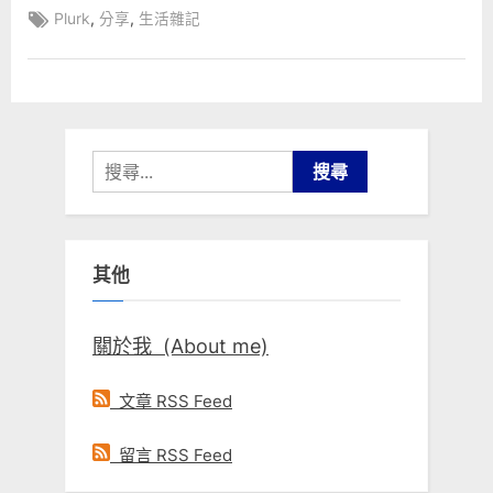
Tags:
,
,
Plurk
分享
生活雜記
搜
尋
關
鍵
其他
字:
關於我 (About me)
文章 RSS Feed
留言 RSS Feed