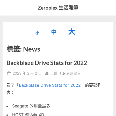
Skip
Zeroplex 生活隨筆
to
軟
content
體
開
縮
重
放
大
發
中
小
小
和
設
字
大
生
標籤:
News
字
型
活
字
瑣
大
型
事
小。
Backblaze Drive Stats for 2022
型
大
Posted
By
在
2023 年 2 月 2 日
日落
尚無留言
小。
大
on
〈Backblaze
看了「
Backblaze Drive Stats for 2022
」的硬碟列
Drive
小。
Stats
表：
for
2022〉
Seagate 的用量最多
中
HGST 還活著 XD