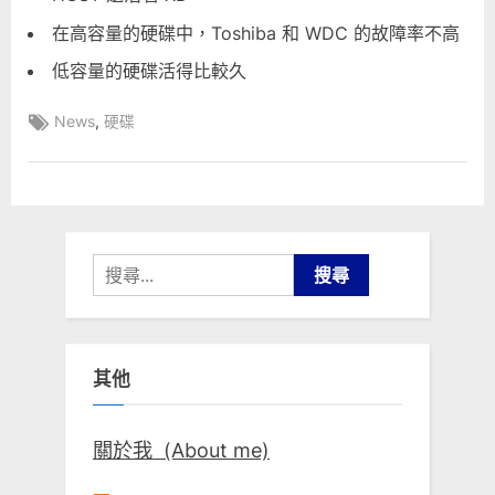
在高容量的硬碟中，Toshiba 和 WDC 的故障率不高
低容量的硬碟活得比較久
Tags:
,
News
硬碟
搜
尋
關
鍵
其他
字:
關於我 (About me)