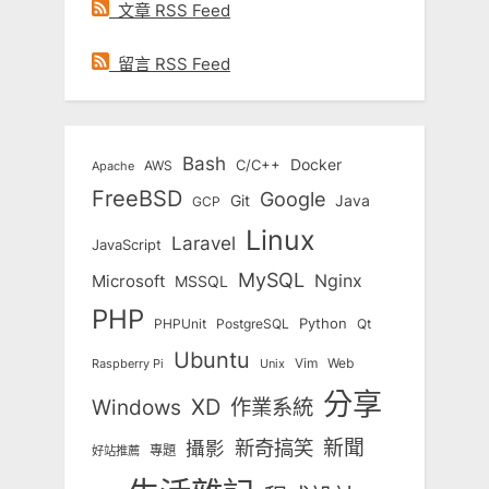
文章 RSS Feed
留言 RSS Feed
Bash
Docker
C/C++
AWS
Apache
FreeBSD
Google
Git
Java
GCP
Linux
Laravel
JavaScript
MySQL
Nginx
Microsoft
MSSQL
PHP
Python
Qt
PHPUnit
PostgreSQL
Ubuntu
Vim
Web
Unix
Raspberry Pi
分享
Windows
XD
作業系統
新奇搞笑
新聞
攝影
專題
好站推薦