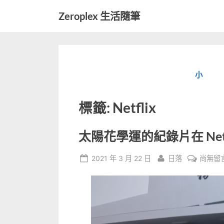
Skip
Zeroplex 生活隨筆
to
軟
content
體
開
發
小
和
生
活
標籤:
Netflix
瑣
事
太陽花學運的紀錄片在 Netf
Posted
By
在
2021 年 3 月 22 日
日落
尚無留
on
〈太
陽
花
學
運