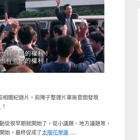
態相關紀錄片。前陣子整理片單無意間發現
片
！
動從很早期就開始了，從小議題、地方議題等，
開始，最終促成了
太陽花學運
….