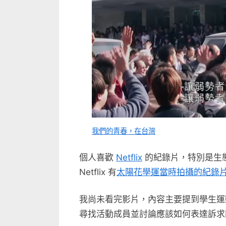
的
紀
錄
片
在
Netflix
上
架
囉〉
中
我們的青春，在台灣
個人喜歡
Netflix
的紀錄片，特別是生
Netflix 有
太陽花學運當時拍攝的紀錄
我尚未看完影片，內容主要提到學生運
尋找活動成員並討論應該如何表達訴求