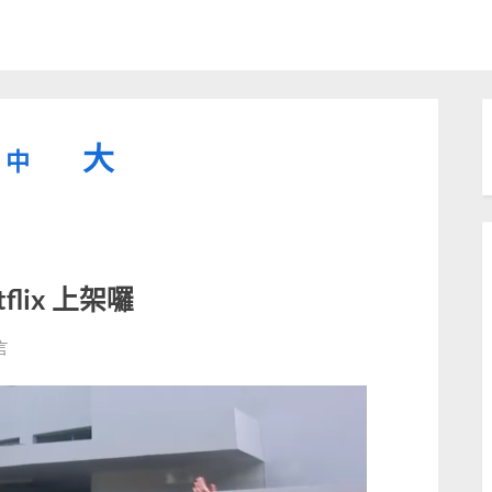
縮
重
放
大
中
小
設
字
大
型
字
大
字
型
小。
lix 上架囉
型
大
言
小。
大
小。