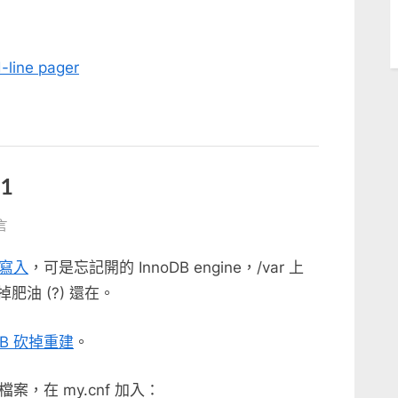
-line pager
1
言
DB
料寫入
，可是忘記開的 InnoDB engine，/var 上
砍掉肥油 (?) 還在。
DB 砍掉重建
。
1〉
，在 my.cnf 加入：