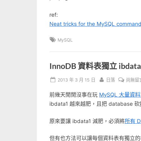
ref:
Neat tricks for the MySQL command
Tags:
MySQL
InnoDB 資料表獨立 ibdata
Posted
By
在
2013 年 3 月 15 日
日落
尚無留
on
〈Inno
前幾天閒閒沒事在玩
MySQL 大量資
資
料
ibdata1 越來越肥，且把 database 
表
獨
原來要讓 ibdata1 減肥，必須將
所有 
立
ibdata
但有也方法可以讓每個資料表有獨立的檔案