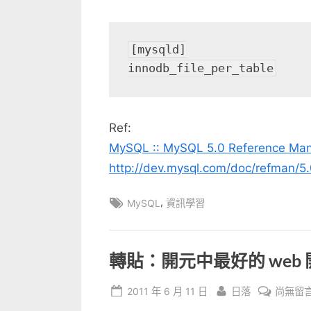
中
[mysqld]

innodb_file_per_table
Ref:
MySQL :: MySQL 5.0 Reference Manua
http://dev.mysql.com/doc/refman/5.
Tags:
,
MySQL
資訊學習
轉貼：開元中最好的 web
Posted
By
在
2011 年 6 月 11 日
日落
尚無留
on
〈轉