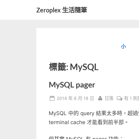
Skip
Zeroplex 生活隨筆
to
軟
content
體
開
發
小
和
生
活
標籤:
MySQL
瑣
事
MySQL pager
Posted
By
在
2014 年 8 月 18 日
日落
有 1 
on
〈MyS
MySQL 中的 query 結果太多時
pager
中
terminal cache 才能看到前半部。