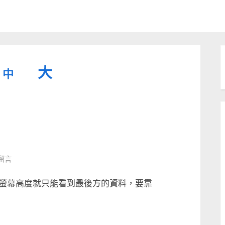
縮
重
放
大
中
小
設
字
大
型
字
大
字
型
小。
型
大
則留言
小。
大
QL
，超過螢幕高度就只能看到最後方的資料，要靠
〉
小。