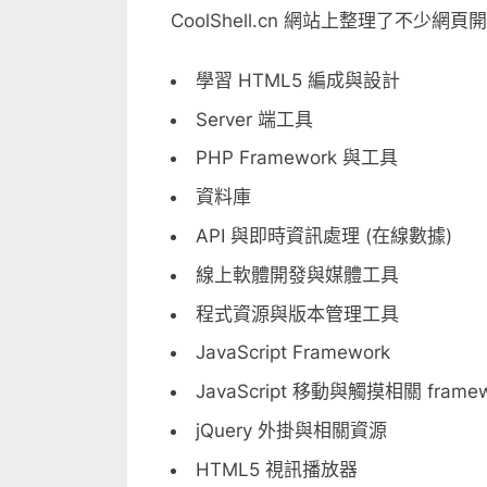
CoolShell.cn 網站上整理了不少
貼：
開
元
學習 HTML5 編成與設計
中
Server 端工具
最
PHP Framework 與工具
好
的
資料庫
web
API 與即時資訊處理 (在線數據)
開
發
線上軟體開發與媒體工具
資
程式資源與版本管理工具
源〉
中
JavaScript Framework
JavaScript 移動與觸摸相關 framew
jQuery 外掛與相關資源
HTML5 視訊播放器