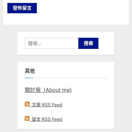
搜
尋
關
鍵
其他
字:
關於我 (About me)
文章 RSS Feed
留言 RSS Feed