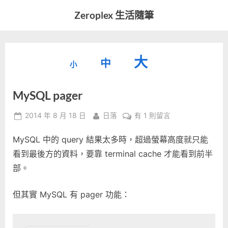
Skip
Zeroplex 生活隨筆
to
軟
content
體
開
縮
重
放
大
發
中
小
小
和
設
字
大
生
MySQL pager
字
型
活
字
瑣
大
型
Posted
By
在
2014 年 8 月 18 日
日落
有 1 則留言
事
小。
on
〈MySQL
型
大
MySQL 中的 query 結果太多時，超過螢幕高度就只能
pager〉
小。
中
看到最後方的資料，要靠 terminal cache 才能看到前半
大
部。
小。
但其實 MySQL 有 pager 功能：