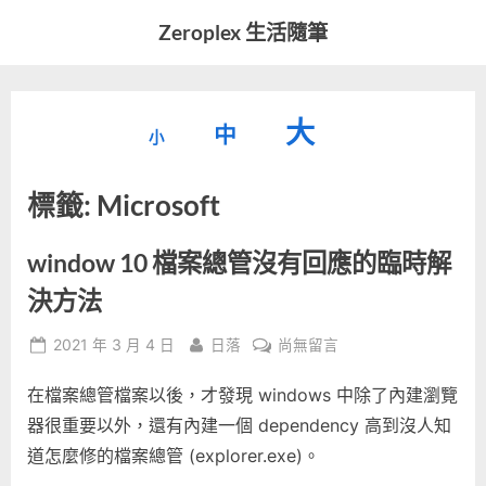
Skip
Zeroplex 生活隨筆
to
軟
content
體
開
縮
重
放
大
發
中
小
小
和
設
字
大
生
標籤:
Microsoft
字
型
活
字
瑣
大
型
事
小。
window 10 檔案總管沒有回應的臨時解
型
大
決方法
小。
大
Posted
By
在
2021 年 3 月 4 日
日落
尚無留言
on
〈window
小。
在檔案總管檔案以後，才發現 windows 中除了內建瀏覽
10
檔
器很重要以外，還有內建一個 dependency 高到沒人知
案
道怎麼修的檔案總管 (explorer.exe)。
總