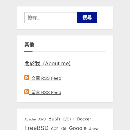
章
分
搜
尋
頁
關
鍵
其他
字:
關於我 (About me)
文章 RSS Feed
留言 RSS Feed
Bash
Docker
C/C++
AWS
Apache
FreeBSD
Google
Git
Java
GCP