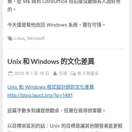
覺，從 M$ 跳到 LibreOffice 目前還沒聽過有人說好用
的。
今天還是幫他改回 Windows 系統，實在可惜。
Tags:
,
Linux
Microsoft
Unix 和 Windows 的文化差異
Posted
By
在
2010 年 1 月 18 日
日落
有 4 則留言
on
〈Unix
Unix 和 Windows 程式設計師的文化差異
和
Windows
http://blog.lauct.org/?p=1481
的
文
這篇字數多到讓我想翻桌，但實在寫得很客觀。
化
差
以目標來區別的話：Unix 的目標是讓其他開發者能更輕
異〉