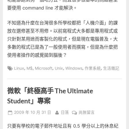
要使用 command line 才能解決。
不知道為什麼在台灣很多所學校都把「人機介面」的課
放在選修甚至不用修。以前寫程式大多都是專用程式或
只針對某用途而客製化的程式，但是現在電腦普及，大
多數的程式已是為了一般使用者而撰寫，但是為什麼把
使用者操作的感覺拋到腦後？
Tags:
,
,
,
,
,
,
Linux
M$
Microsoft
Unix
Windows
作業系統
生活雜記
微軟「終極高手 The Ultimate
Student」專案
Posted
By
在
2009 年 10 月 31 日
日落
尚無留言
on
〈微
只要有學校的電子郵件地址且有 0.5 學分以上的休息紀
軟