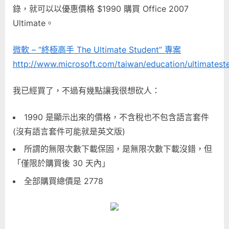
「終
錄，就可以以優惠價格 $1990 購買 Office 2007
極
Ultimate。
高
手
微軟 – “終極高手 The Ultimate Student” 專案
The
http://www.microsoft.com/taiwan/education/ultimatest
Ultimate
Student」
專
我已經買了，不過有幾點讓我很想砍人：
案〉
中
1990 是顯示出來的價格，不含稅也不包含語言套件
(沒有語言套件可能就是英文版)
所謂的無限次數下載保固，是無限次數下載沒錯，但
「僅限於購買後 30 天內」
全部購買總價是 2778