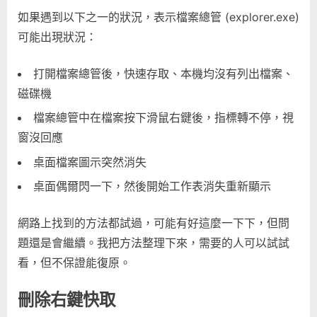
管
如果遇到以下之一的狀況，表示檔案總管 (explorer.exe)
沒
可能出現狀況：
有
回
應
打開檔案總管後，快速存取、本機均沒有列出檔案、
的
磁碟機
臨
檔案總管中在檔案按下滑鼠右鍵後，指標轉不停，視
時
解
窗沒回應
決
桌面檔案圖示突然消失
方
法〉
桌面偶爾閃一下，然後開始工作表消失重新顯示
中
網路上找到的方法都試過，可能有好這麼一下下，但問
題還是會繼續。我把方法整理下來，需要的人可以試試
看，但不保證能復原。
刪除右鍵快取