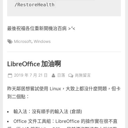
/RestoreHealth
最後祝福各位重新開機治百病 >”<
Tags:
,
Microsoft
Windows
LibreOffice 加油啊
Posted
By
在
2019 年 7 月 21 日
日落
尚無留言
on
〈LibreOffice
昨天鄰居想嘗試使用 Linux，大致上都沒什麼問題，但卡
加
油
到二個點：
啊〉
中
輸入法：沒有順手的輸入法 (倉頡)
Office 文件工具組：LibreOffice 的操作實在很不直