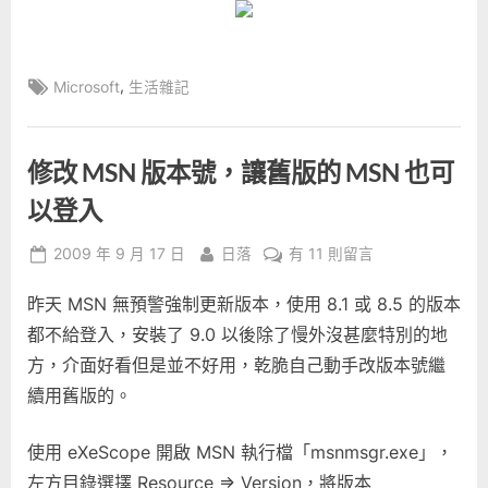
Tags:
,
Microsoft
生活雜記
修改 MSN 版本號，讓舊版的 MSN 也可
以登入
Posted
By
在
2009 年 9 月 17 日
日落
有 11 則留言
on
〈修
昨天 MSN 無預警強制更新版本，使用 8.1 或 8.5 的版本
改
MSN
都不給登入，安裝了 9.0 以後除了慢外沒甚麼特別的地
版
方，介面好看但是並不好用，乾脆自己動手改版本號繼
本
續用舊版的。
號，
讓
使用 eXeScope 開啟 MSN 執行檔「msnmsgr.exe」，
舊
版
左方目錄選擇 Resource => Version，將版本