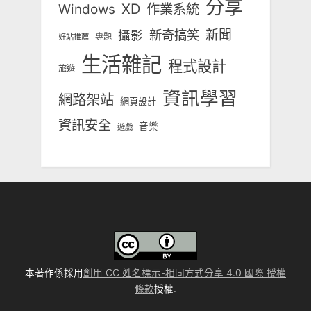
分享
Windows
XD
作業系統
新奇搞笑
新聞
攝影
專題
好站推薦
生活雜記
程式設計
旅遊
資訊學習
網路架站
網頁設計
資訊安全
音樂
遊戲
本著作係採用
創用 CC 姓名標示-相同方式分享 4.0 國際 授權
條款
授權.