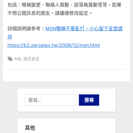
內
包括：暱稱變更、聯絡人異動、部落格異動等等，如果
容
不想公開訊息的朋友，請儘速修改設定。
預
設
詳細說明請參考：
MSN暱稱不要亂打，小心留下呈堂證
為
供
全
部
https://b2.zeroplex.tw/2008/12/msn.html
分
享〉
Tags:
,
M$
資訊安全
中
搜
尋
關
鍵
其他
字: