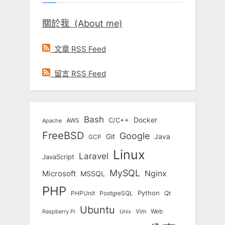
關於我 (About me)
文章 RSS Feed
留言 RSS Feed
Bash
Docker
C/C++
AWS
Apache
FreeBSD
Google
Git
Java
GCP
Linux
Laravel
JavaScript
MySQL
Nginx
Microsoft
MSSQL
PHP
Python
Qt
PHPUnit
PostgreSQL
Ubuntu
Vim
Web
Unix
Raspberry Pi