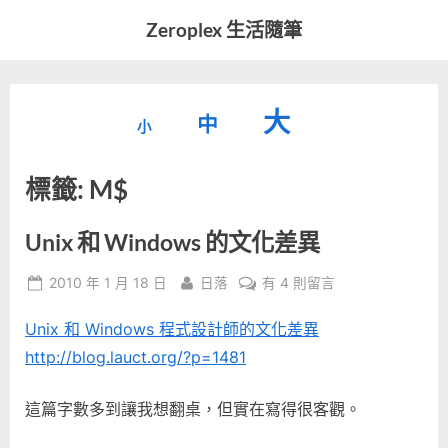
Skip
Zeroplex 生活隨筆
to
軟
content
體
開
縮
重
放
大
發
中
小
小
和
設
字
大
生
標籤:
M$
字
型
活
字
瑣
大
型
事
小。
Unix 和 Windows 的文化差異
型
大
Posted
By
在
2010 年 1 月 18 日
日落
有 4 則留言
小。
大
on
〈Unix
Unix 和 Windows 程式設計師的文化差異
和
小。
Windows
http://blog.lauct.org/?p=1481
的
文
這篇字數多到讓我想翻桌，但實在寫得很客觀。
化
差