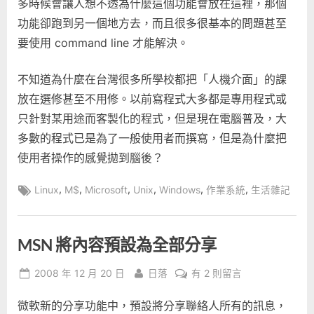
多時候會讓人想不透為什麼這個功能會放在這裡，那個
功能卻跑到另一個地方去，而且很多很基本的問題甚至
要使用 command line 才能解決。
不知道為什麼在台灣很多所學校都把「人機介面」的課
放在選修甚至不用修。以前寫程式大多都是專用程式或
只針對某用途而客製化的程式，但是現在電腦普及，大
多數的程式已是為了一般使用者而撰寫，但是為什麼把
使用者操作的感覺拋到腦後？
Tags:
,
,
,
,
,
,
Linux
M$
Microsoft
Unix
Windows
作業系統
生活雜記
MSN 將內容預設為全部分享
Posted
By
在
2008 年 12 月 20 日
日落
有 2 則留言
on
〈MSN
微軟新的分享功能中，預設將分享聯絡人所有的訊息，
將