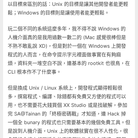
以目標來區別的話：Unix 的目標是讓其他開發者能更輕
異〉
鬆；Windows 的目標則是讓使用者能更輕鬆。
中
玩二個不同的系統這麼多年，我不得不說 Windows 的
人機介面真的是我用過數一數二的 (Mac 感覺很棒但是
不熟不敢亂說 XD)，但是對於一個在 Windows 上開發
程式的人而言，在命令提示字元裡面做事實在有夠麻
煩，資料夾一堆空白不說，連基本的 rootkit 也很鳥，在
CLI 根本作不了什麼事。
但是換成 Unix / Linux 系統上，開發程式顯得輕鬆很
多，撰寫程式、編譯、除錯都有免費又方便的程式可以
用，也不需要花大錢買個 XX Studio 或是找破解，參加
完 SA@Tainan 的「終極密碼戰」才知道，連 Hack 掉
一個全 bunary 的程式也只需要基本的幾個免費工具。但
是說到人機介面，Unix 上的軟體就實在很不人性化，很