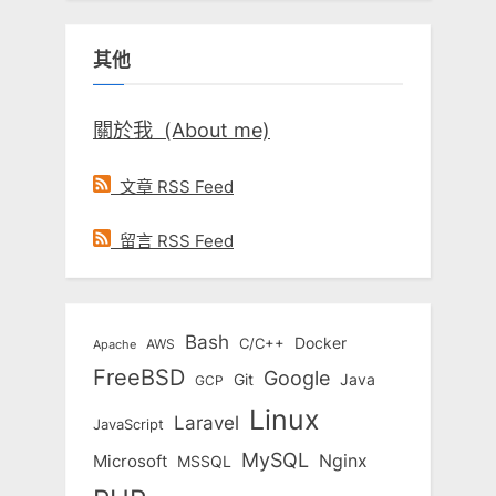
關
鍵
其他
字:
關於我 (About me)
文章 RSS Feed
留言 RSS Feed
Bash
Docker
C/C++
AWS
Apache
FreeBSD
Google
Git
Java
GCP
Linux
Laravel
JavaScript
MySQL
Nginx
Microsoft
MSSQL