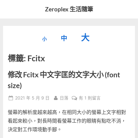
Skip
Zeroplex 生活隨筆
to
軟
content
體
開
縮
重
放
大
發
中
小
小
和
設
字
大
生
標籤:
Fcitx
字
型
活
字
瑣
大
型
事
小。
修改 Fcitx 中文字匡的文字大小 (font
型
大
size)
小。
大
Posted
By
在
2021 年 5 月 9 日
日落
有 1 則留言
on
〈修
小。
螢幕的解析度越來越高，在相同大小的螢幕上文字相對
改
Fcitx
看起來較小，對長時間看螢幕工作的眼睛有點吃不消，
中
決定對工作環境動手腳。
文