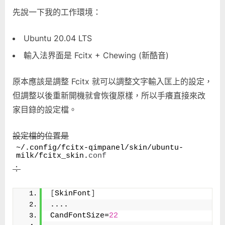
字
先說一下我的工作環境：
匡
的
Ubuntu 20.04 LTS
文
字
輸入法界面是 Fcitx + Chewing (新酷音)
大
小
原本應該是調整 Fcitx 就可以調整文字輸入匡上的設定，
(font
但調整以後重新開機就會恢復原樣，所以手癢直接來改
size)〉
中
家目錄的設定檔。
設定檔的位置是
~/.config/fcitx-qimpanel/skin/ubuntu-
milk/fcitx_skin.
conf
：
[
SkinFont
]
....
CandFontSize=
22