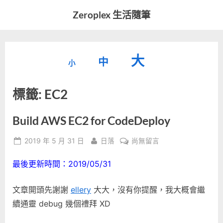
Skip
Zeroplex 生活隨筆
to
軟
content
體
開
縮
重
放
大
發
中
小
小
和
設
字
大
生
標籤:
EC2
字
型
活
字
瑣
大
型
事
小。
Build AWS EC2 for CodeDeploy
型
大
Posted
By
在
2019 年 5 月 31 日
日落
尚無留言
小。
大
on
〈Build
最後更新時間：2019/05/31
AWS
小。
EC2
for
文章開頭先謝謝
ellery
大大，沒有你提醒，我大概會繼
CodeDeploy〉
續通靈 debug 幾個禮拜 XD
中