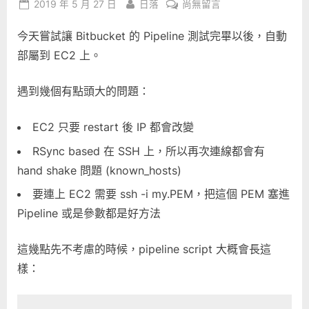
Posted
By
在
2019 年 5 月 27 日
日落
尚無留言
on
〈Deploy
今天嘗試讓 Bitbucket 的 Pipeline 測試完畢以後，自動
to
AWS
部屬到 EC2 上。
EC2
via
遇到幾個有點頭大的問題：
Rsync〉
中
EC2 只要 restart 後 IP 都會改變
RSync based 在 SSH 上，所以再次連線都會有
hand shake 問題 (known_hosts)
要連上 EC2 需要 ssh -i my.PEM，把這個 PEM 塞進
Pipeline 或是參數都是好方法
這幾點先不考慮的時候，pipeline script 大概會長這
樣：