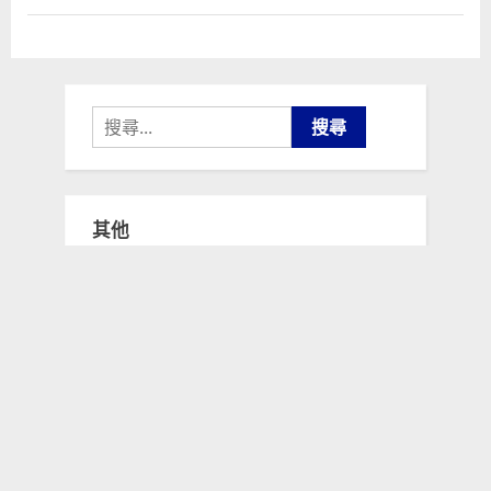
搜
尋
關
鍵
其他
字:
關於我 (About me)
文章 RSS Feed
留言 RSS Feed