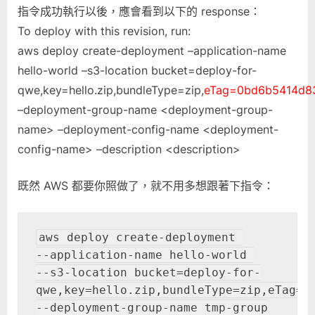
指令成功執行以後，應會看到以下的 response：
To deploy with this revision, run:
aws deploy create-deployment –application-name
hello-world –s3-location bucket=deploy-for-
qwe,key=hello.zip,bundleType=zip,
eTag=0bd6b5414d8
–deployment-group-name <deployment-group-
name> –deployment-config-name <deployment-
config-name> –description <description>
既然 AWS 都要你照做了，就不用多想跟著下指令：
aws deploy create-deployment 

--application-name hello-world 

--s3-location bucket=deploy-for-
qwe,key=hello.zip,bundleType=zip,eTag=0b
--deployment-group-name tmp-group
