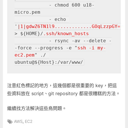
            - chmod 600 u18-
micro.pem

            - echo 
'
|1|gdwZ6TN1l9.............GOqLzzpGY=
' 
> ${HOME}/
.ssh/known_hosts
            - rsync -av --delete -
-force --progress -e "
ssh -i my-
ec2.pem
" ./ 
注意紅色標記的地方，這幾個都是很重要的 key，把這
些資料放在 script、git repository 都是很糟糕的方法。
繼續找方法解決這些鳥問題。
Tags:
,
AWS
EC2