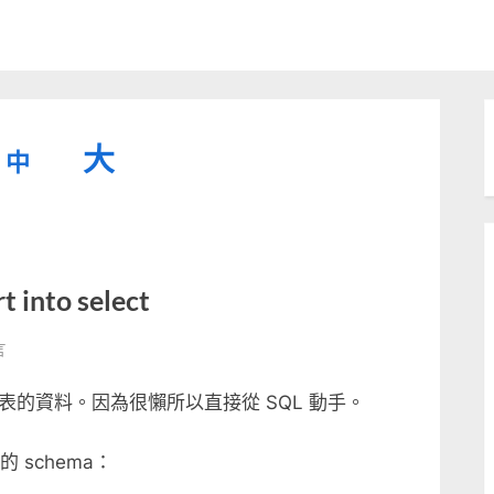
縮
重
放
大
中
小
設
字
大
型
字
大
字
型
小。
into select
型
大
言
小。
大
的資料。因為很懶所以直接從 SQL 動手。
小。
表的 schema：