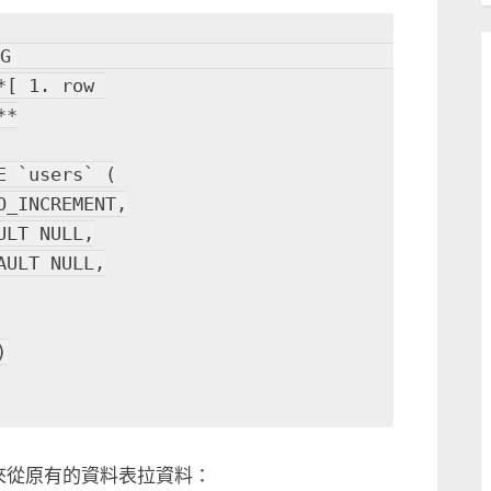
    

[ 1. row 
*

〉
 `users` (

 的方法來從原有的資料表拉資料：