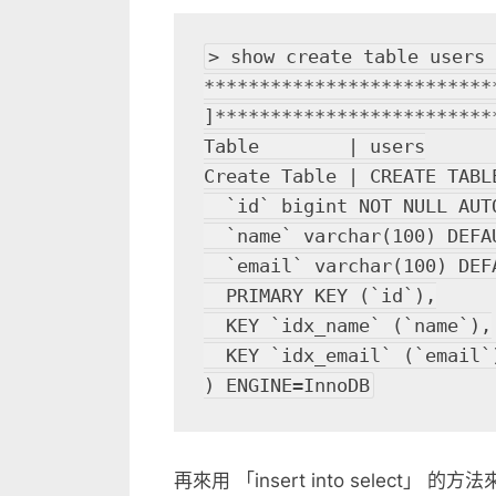
資
料
> show create table users G                                                                                     
–
***************************
insert
]**************************
into
Table        | users

select
Create Table | CREATE TABLE
中
  `id` bigint NOT NULL AUTO_INCREMENT,

  `name` varchar(100) DEFAULT NULL,

  `email` varchar(100) DEFAULT NULL,

  PRIMARY KEY (`id`),

  KEY `idx_name` (`name`),

  KEY `idx_email` (`email`)

) ENGINE=InnoDB
再來用 「insert into select」