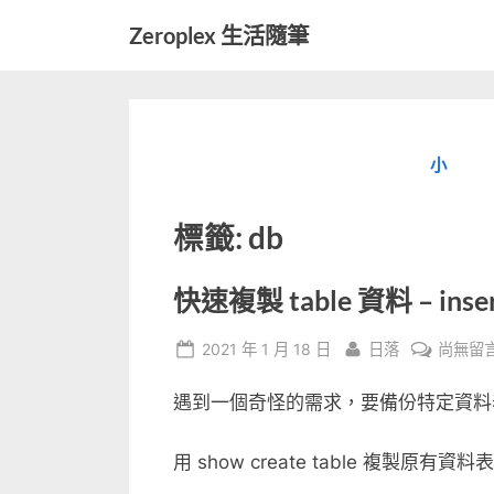
Skip
Zeroplex 生活隨筆
to
軟
content
體
開
發
小
和
生
活
標籤:
db
瑣
事
快速複製 table 資料 – insert 
Posted
By
在
2021 年 1 月 18 日
日落
尚無留
on
〈快
遇到一個奇怪的需求，要備份特定資料表
速
複
製
用 show create table 複製原有資料
table