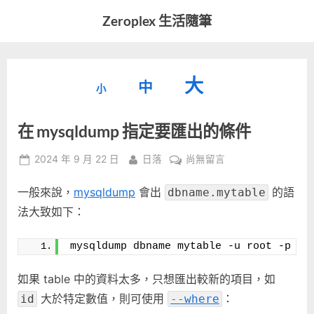
Skip
Zeroplex 生活隨筆
to
軟
content
體
開
縮
重
放
大
發
中
小
小
和
設
字
大
生
在 mysqldump 指定要匯出的條件
字
型
活
字
瑣
大
型
Posted
By
在
2024 年 9 月 22 日
日落
尚無留言
事
小。
on
〈在
型
大
一般來說，
mysqldump
會出
的語
mysqldump
dbname.mytable
小。
指
法大致如下：
大
定
要
小。
mysqldump dbname mytable -u root -p
匯
出
如果 table 中的資料太多，只想匯出較新的項目，如
的
大於特定數值，則可使用
：
id
--where
條