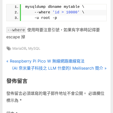
件〉
mysqldump dbname mytable \
中
    --where 
'id > 10000'
 \
    -u root -p
使用時要注意引號，如果有字串時記得要
--where
escape 掉
Tags:
,
MariaDB
MySQL
文
P
Reaspberry Pi Pico W 無線網路連線寫法
r
N
(AI 奈米量子科技之 LLM 什麼的) Meilisearch 簡介
章
e
e
發佈留言
導
v
x
i
t
覽
發佈留言必須填寫的電子郵件地址不會公開。
必填欄位
o
P
標示為
*
u
o
s
s