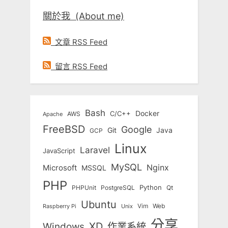
關於我 (About me)
文章 RSS Feed
留言 RSS Feed
Bash
Docker
C/C++
AWS
Apache
FreeBSD
Google
Git
Java
GCP
Linux
Laravel
JavaScript
MySQL
Nginx
Microsoft
MSSQL
PHP
Python
Qt
PHPUnit
PostgreSQL
Ubuntu
Vim
Web
Unix
Raspberry Pi
分享
Windows
XD
作業系統