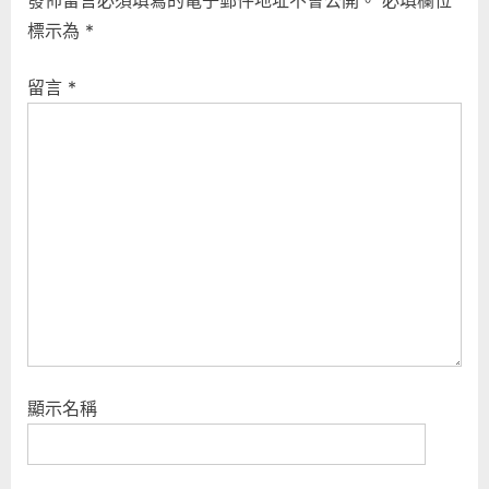
覽
發佈留言必須填寫的電子郵件地址不會公開。
必填欄位
o
P
標示為
*
u
o
s
s
留言
*
P
t
o
:
s
t
:
顯示名稱