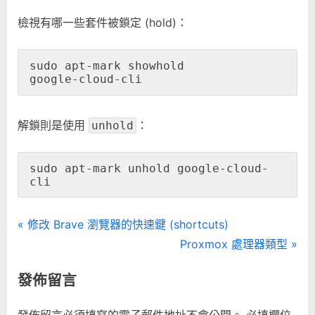
新〉
檢視有哪一些套件被鎖定 (hold)：
中
sudo apt-mark showhold

google-cloud-cli
解鎖則是使用
：
unhold
sudo apt-mark unhold google-cloud-
cli
文
P
修改 Brave 瀏覽器的快速鍵 (shortcuts)
r
N
Proxmox 處理器類型
章
e
e
發佈留言
導
v
x
i
t