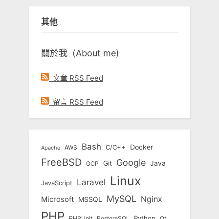
鍵
其他
字:
關於我 (About me)
文章 RSS Feed
留言 RSS Feed
Bash
Docker
C/C++
AWS
Apache
FreeBSD
Google
Git
Java
GCP
Linux
Laravel
JavaScript
MySQL
Nginx
Microsoft
MSSQL
PHP
Python
Qt
PHPUnit
PostgreSQL