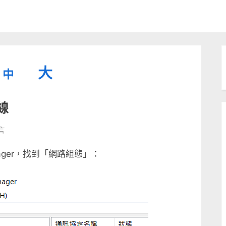
縮
重
放
大
中
小
設
字
大
連線
型
字
大
字
型
言
小。
型
大
n Manager，找到「網路組態」：
小。
大
小。