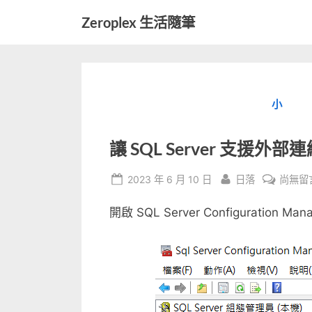
Skip
Zeroplex 生活隨筆
to
軟
content
體
開
發
小
和
生
活
讓 SQL Server 支援外部
瑣
事
Posted
By
在
2023 年 6 月 10 日
日落
尚無留
on
〈讓
開啟 SQL Server Configuratio
SQL
Server
支
援
外
部