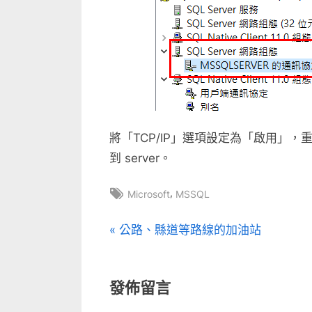
連
線〉
中
將「TCP/IP」選項設定為「啟用」，重新啟
到 server。
Tags:
,
Microsoft
MSSQL
文
P
公路、縣道等路線的加油站
r
章
e
發佈留言
v
導
i