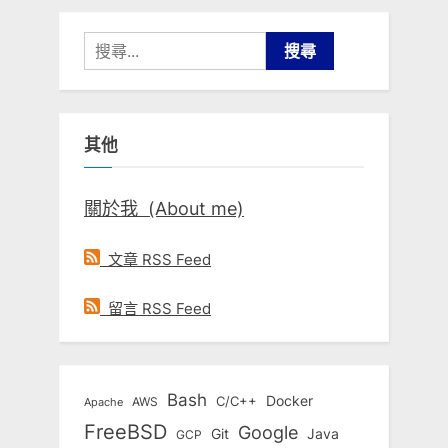
搜
尋
關
鍵
其他
字:
關於我 (About me)
文章 RSS Feed
留言 RSS Feed
Bash
Docker
C/C++
AWS
Apache
FreeBSD
Google
Git
Java
GCP