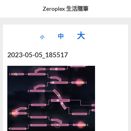
Skip
Zeroplex 生活隨筆
to
軟
content
體
開
縮
重
放
大
發
中
小
小
和
設
字
大
生
2023-05-05_185517
字
型
活
字
瑣
大
型
事
小。
型
大
小。
大
小。