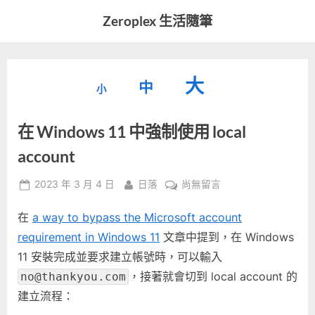
Skip
Zeroplex 生活隨筆
to
軟
content
體
開
縮
重
放
大
發
中
小
小
和
設
字
大
生
在 Windows 11 中強制使用 local
字
型
活
字
瑣
大
account
型
事
小。
型
大
Posted
By
在
2023 年 3 月 4 日
日落
尚無留言
on
〈在
小。
大
在
a way to bypass the Microsoft account
Windows
11
requirement in Windows 11
文章中提到，在 Windows
小。
中
11 安裝完成並要求建立帳號時，可以輸入
強
，接著就會切到 local account 的
no@thankyou.com
制
建立流程：
使
用