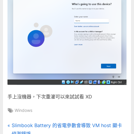
手上沒機器，下次重灌可以來試試看 XD
Tags:
Windows
文
P
Slimbook Battery 的省電參數會導致 VM host 顯卡
r
偵測錯誤