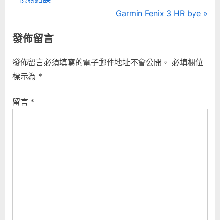
章
e
N
Garmin Fenix 3 HR bye
導
v
e
發佈留言
i
x
覽
o
t
發佈留言必須填寫的電子郵件地址不會公開。
必填欄位
u
P
標示為
*
s
o
P
s
留言
*
o
t
s
:
t
: