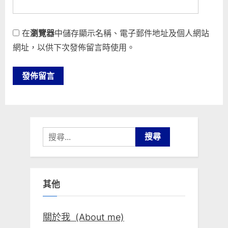
在
瀏覽器
中儲存顯示名稱、電子郵件地址及個人網站
網址，以供下次發佈留言時使用。
搜
尋
關
鍵
其他
字:
關於我 (About me)