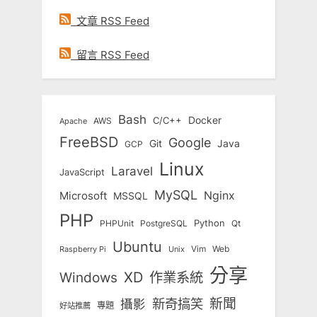
文章 RSS Feed
留言 RSS Feed
Bash
Docker
C/C++
AWS
Apache
FreeBSD
Google
Git
Java
GCP
Linux
Laravel
JavaScript
MySQL
Nginx
Microsoft
MSSQL
PHP
Python
Qt
PHPUnit
PostgreSQL
Ubuntu
Vim
Web
Unix
Raspberry Pi
分享
Windows
XD
作業系統
新奇搞笑
新聞
攝影
專題
好站推薦