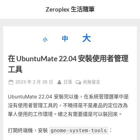
Skip
Zeroplex 生活隨筆
to
軟
content
體
開
縮
重
放
大
發
中
小
小
和
設
字
大
生
在 UbuntuMate 22.04 安裝使用者管理
字
型
活
字
瑣
大
工具
型
事
小。
型
大
Posted
By
在
2023 年 2 月 26 日
日落
尚無留言
on
〈在
小。
大
UbuntuMate 22.04 安裝完以後，在系統管理選單中是
UbuntuMate
22.04
沒有使用者管理工具的，不曉得是不是產品的定位改為
小。
安
單人使用的工作環境。總之有需要還是可以裝回來。
裝
使
打開終端機，安裝
：
gnome-system-tools
用
者