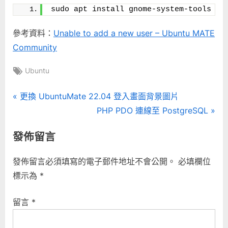
sudo apt install gnome-system-tools
管
理
參考資料：
Unable to add a new user – Ubuntu MATE
工
具〉
Community
中
Tags:
Ubuntu
文
P
更換 UbuntuMate 22.04 登入畫面背景圖片
r
N
PHP PDO 連線至 PostgreSQL
章
e
e
發佈留言
導
v
x
i
t
覽
發佈留言必須填寫的電子郵件地址不會公開。
必填欄位
o
P
標示為
*
u
o
s
s
留言
*
P
t
o
: