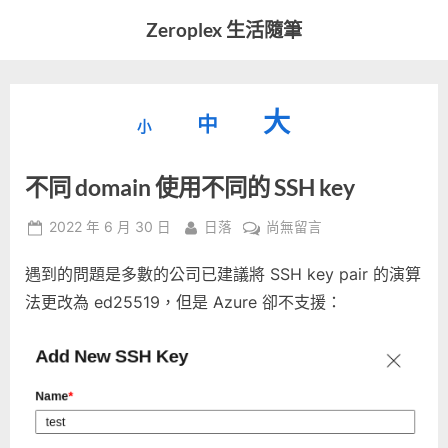
Skip
Zeroplex 生活隨筆
to
軟
content
體
開
縮
重
放
大
發
中
小
小
和
設
字
大
生
不同 domain 使用不同的 SSH key
字
型
活
字
瑣
大
型
Posted
By
在
2022 年 6 月 30 日
日落
尚無留言
事
小。
on
〈不
型
大
遇到的問題是多數的公司已建議將 SSH key pair 的演算
同
小。
domain
法更改為 ed25519，但是 Azure 卻不支援：
大
使
用
小。
不
同
的
SSH