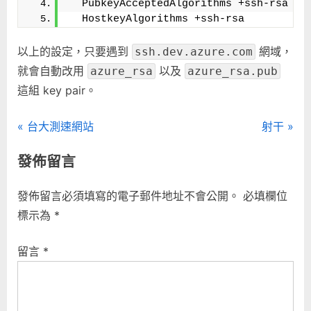
  PubkeyAcceptedAlgorithms +ssh-rsa
  HostkeyAlgorithms +ssh-rsa
以上的設定，只要遇到
網域，
ssh.dev.azure.com
就會自動改用
以及
azure_rsa
azure_rsa.pub
這組 key pair。
文
P
N
台大測速網站
射干
r
e
章
發佈留言
e
x
導
v
t
發佈留言必須填寫的電子郵件地址不會公開。
必填欄位
i
P
覽
標示為
*
o
o
u
s
留言
*
s
t
P
:
o