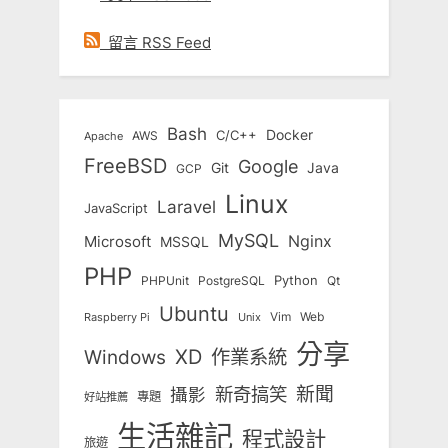
留言 RSS Feed
Bash
Docker
C/C++
AWS
Apache
FreeBSD
Google
Git
Java
GCP
Linux
Laravel
JavaScript
MySQL
Nginx
Microsoft
MSSQL
PHP
Python
Qt
PHPUnit
PostgreSQL
Ubuntu
Vim
Web
Unix
Raspberry Pi
分享
Windows
XD
作業系統
新奇搞笑
新聞
攝影
專題
好站推薦
生活雜記
程式設計
旅遊