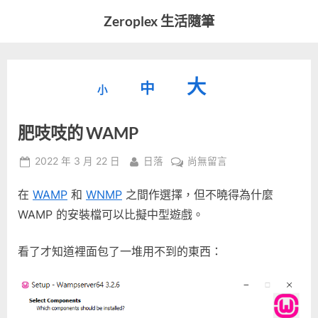
Skip
Zeroplex 生活隨筆
to
軟
content
體
開
縮
重
放
大
發
中
小
小
和
設
字
大
生
肥吱吱的 WAMP
字
型
活
字
瑣
大
型
Posted
By
在
2022 年 3 月 22 日
日落
尚無留言
事
小。
on
〈肥
型
大
在
WAMP
和
WNMP
之間作選擇，但不曉得為什麼
吱
小。
吱
WAMP 的安裝檔可以比擬中型遊戲。
大
的
WAMP〉
小。
看了才知道裡面包了一堆用不到的東西：
中