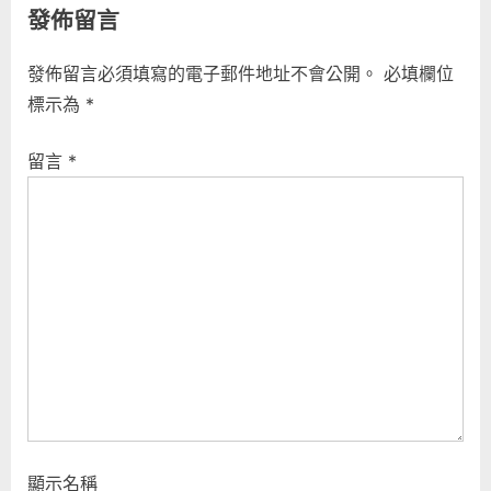
發佈留言
導
v
x
i
t
覽
發佈留言必須填寫的電子郵件地址不會公開。
必填欄位
o
P
標示為
*
u
o
s
s
留言
*
P
t
o
:
s
t
:
顯示名稱