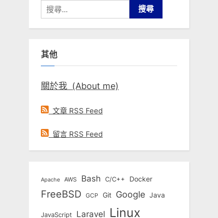
搜
尋
關
鍵
其他
字:
關於我 (About me)
文章 RSS Feed
留言 RSS Feed
Bash
Docker
C/C++
AWS
Apache
FreeBSD
Google
Git
Java
GCP
Linux
Laravel
JavaScript