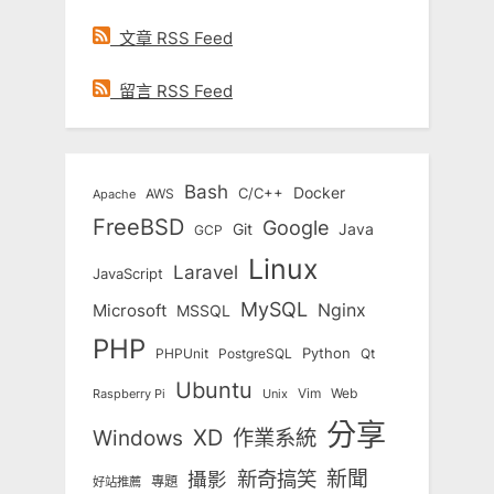
文章 RSS Feed
留言 RSS Feed
Bash
Docker
C/C++
AWS
Apache
FreeBSD
Google
Git
Java
GCP
Linux
Laravel
JavaScript
MySQL
Nginx
Microsoft
MSSQL
PHP
Python
Qt
PHPUnit
PostgreSQL
Ubuntu
Vim
Web
Unix
Raspberry Pi
分享
Windows
XD
作業系統
新奇搞笑
新聞
攝影
專題
好站推薦