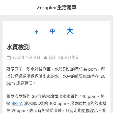
Skip
Zeroplex 生活隨筆
to
軟
content
體
開
縮
重
放
大
發
中
小
小
和
設
字
大
生
水質檢測
字
型
活
字
瑣
大
型
Posted
By
在
2022 年 1 月 9 日
日落
尚無留言
事
小。
on
〈水
型
大
隨便買了一隻水質檢測筆，水質測試的單位為 ppm，所
質
小。
檢
以若經過逆滲透過濾出來的水，水中的雜質應該會在 20
大
測〉
ppm 或是更低。
中
小。
租屋處屋齡約 30 年的水龍頭出水水質約 140 ppm，經
過
BRITA
濾水器以後約 100 ppm。房東給共用的飲水機
在 20ppm，表示有經過逆滲透，且有定期更換濾芯。看