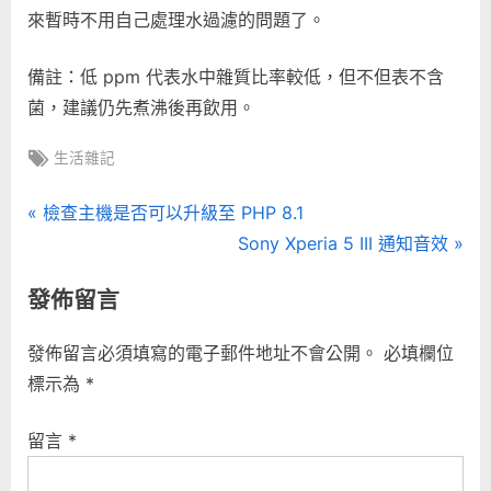
來暫時不用自己處理水過濾的問題了。
備註：低 ppm 代表水中雜質比率較低，但不但表不含
菌，建議仍先煮沸後再飲用。
Tags:
生活雜記
文
P
檢查主機是否可以升級至 PHP 8.1
r
N
Sony Xperia 5 III 通知音效
章
e
e
發佈留言
導
v
x
i
t
覽
發佈留言必須填寫的電子郵件地址不會公開。
必填欄位
o
P
標示為
*
u
o
s
s
留言
*
P
t
o
: