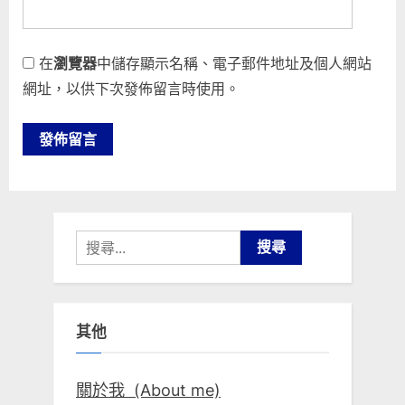
在
瀏覽器
中儲存顯示名稱、電子郵件地址及個人網站
網址，以供下次發佈留言時使用。
搜
尋
關
鍵
其他
字:
關於我 (About me)