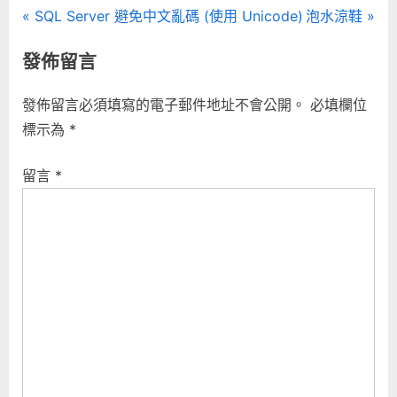
文
P
N
SQL Server 避免中文亂碼 (使用 Unicode)
泡水涼鞋
r
e
章
發佈留言
e
x
導
v
t
發佈留言必須填寫的電子郵件地址不會公開。
必填欄位
i
P
覽
標示為
*
o
o
u
s
留言
*
s
t
P
:
o
s
t
: