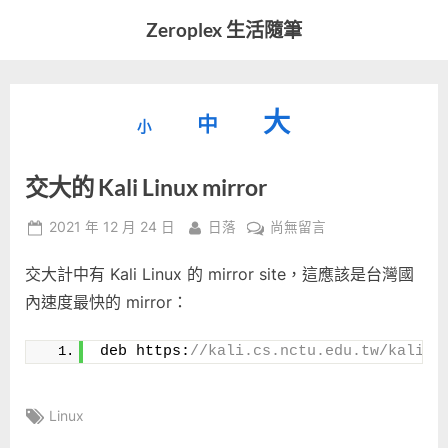
Skip
Zeroplex 生活隨筆
to
軟
content
體
開
縮
重
放
大
發
中
小
小
和
設
字
大
生
交大的 Kali Linux mirror
字
型
活
字
瑣
大
型
Posted
By
在
2021 年 12 月 24 日
日落
尚無留言
事
小。
on
〈交
型
大
交大計中有 Kali Linux 的 mirror site，這應該是台灣國
大
小。
的
內速度最快的 mirror：
大
Kali
Linux
小。
deb https:
//kali.cs.nctu.edu.tw/kali
mirror〉
中
Tags:
Linux