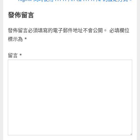
章
e
e
發佈留言
導
v
x
i
t
覽
發佈留言必須填寫的電子郵件地址不會公開。
必填欄位
o
P
標示為
*
u
o
s
s
留言
*
P
t
o
:
s
t
: