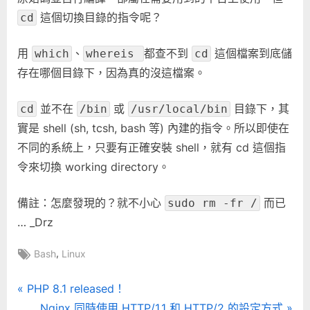
非
這個切換目錄的指令呢？
cd
GNU
工
用
、
都查不到
這個檔案到底儲
which
whereis 
cd
具〉
存在哪個目錄下，因為真的沒這檔案。
中
並不在
或
目錄下，其
cd
/bin
/usr/local/bin
實是 shell (sh, tcsh, bash 等) 內建的指令。所以即使在
不同的系統上，只要有正確安裝 shell，就有 cd 這個指
令來切換 working directory。
備註：怎麼發現的？就不小心
而已
sudo rm -fr /
… _Drz
Tags:
,
Bash
Linux
文
P
PHP 8.1 released！
r
N
Nginx 同時使用 HTTP/1.1 和 HTTP/2 的設定方式