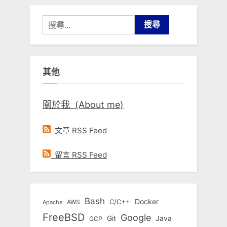
搜
尋
關
鍵
其他
字:
關於我 (About me)
文章 RSS Feed
留言 RSS Feed
Bash
Docker
C/C++
AWS
Apache
FreeBSD
Google
Git
Java
GCP