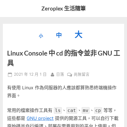
Skip
Zeroplex 生活隨筆
to
軟
content
體
開
縮
重
放
大
發
中
小
小
和
設
字
大
生
Linux Console 中 cd 的指令並非 GNU 工
字
型
活
字
瑣
大
具
型
事
小。
型
大
Posted
By
在
2021 年 12 月 1 日
日落
尚無留言
on
〈Linux
小。
大
有使用 Linux 作為伺服器的人應該都算熟悉終端機操作
Console
中
界面。
小。
cd
的
常用的檔案操作工具有
、
、
、
等等，
ls
cat
mv
cp
指
這些都是
GNU project
提供的開源工具，可以自行下載
令
原始碼並自行編譯、部屬在需要用到的平台上使用。但
並