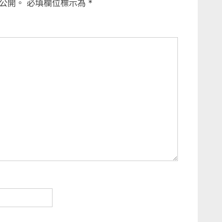
公開。
必填欄位標示為
*
P
o
s
t
: