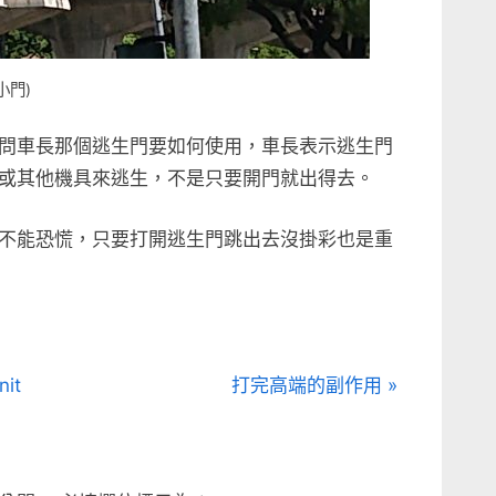
小門)
問車長那個逃生門要如何使用，車長表示逃生門
或其他機具來逃生，不是只要開門就出得去。
不能恐慌，只要打開逃生門跳出去沒掛彩也是重
N
it
打完高端的副作用
e
x
t