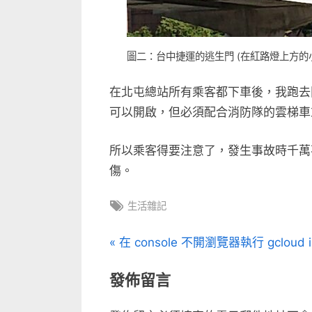
圖二：台中捷運的逃生門 (在紅路燈上方的
在北屯總站所有乘客都下車後，我跑去
可以開啟，但必須配合消防隊的雲梯車
所以乘客得要注意了，發生事故時千萬
傷。
Tags:
生活雜記
文
P
在 console 不開瀏覽器執行 gcloud in
r
章
發佈留言
e
v
導