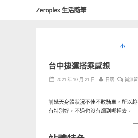
Skip
Zeroplex 生活隨筆
to
軟
content
體
開
發
小
和
生
活
台中捷運搭乘感想
瑣
事
Posted
By
在
2021 年 10 月 21 日
日落
尚無留
on
〈台
中
前幾天身體狀況不佳不敢騎車，所以趁
捷
運
有特別好，不過也沒有爛到哪裡去。
搭
乘
感