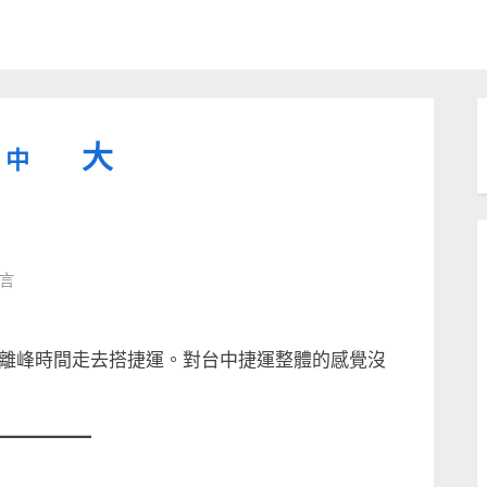
縮
重
放
大
中
小
設
字
大
型
字
大
字
型
言
小。
型
大
小。
離峰時間走去搭捷運。對台中捷運整體的感覺沒
大
小。