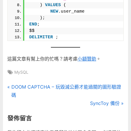
    ) 
VALUES
 (
NEW
.user_name
    );
END
;
$$
DELIMITER
 ;
這篇文章有幫上你的忙嗎？請考慮
小額贊助
。
Tags:
MySQL
文
P
DOOM CAPTCHA – 玩毀滅公爵才能過關的圖形驗證
r
碼
章
e
N
SyncToy 備份
導
v
e
發佈留言
i
x
覽
o
t