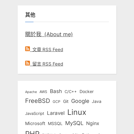
關
鍵
其他
字:
關於我 (About me)
文章 RSS Feed
留言 RSS Feed
Bash
Docker
C/C++
AWS
Apache
FreeBSD
Google
Git
Java
GCP
Linux
Laravel
JavaScript
MySQL
Nginx
Microsoft
MSSQL
PHP