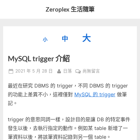
Skip
Zeroplex 生活隨筆
to
軟
content
體
開
縮
重
放
大
發
中
小
小
和
設
字
大
生
MySQL trigger 介紹
字
型
活
字
瑣
大
型
Posted
By
在
2021 年 5 月 28 日
日落
尚無留言
事
小。
on
〈MySQL
型
大
最近在研究 DBMS 的 trigger，不同 DBMS 的 trigger
trigger
小。
介
的功能上差異不小，這裡僅對
MySQL 的 trigger
做筆
大
紹〉
記。
中
小。
trigger 的意思同詞一樣，設計目的是讓 DB 的特定事件
發生以後，去執行指定的動作。例如某 table 新增了一
筆資料以後，將該筆資料記錄到另一個 table。