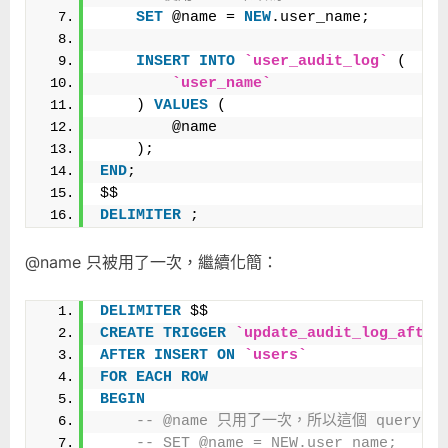
SET
 @name = 
NEW
.user_name;
INSERT
INTO
`user_audit_log`
 (
`user_name`
    ) 
VALUES
 (
        @name
    );
END
;
$$
DELIMITER
 ;
@name 只被用了一次，繼續化簡：
DELIMITER
 $$
CREATE
TRIGGER
`update_audit_log_after
AFTER
INSERT
ON
`users`
FOR
EACH
ROW
BEGIN
-- @name 只用了一次，所以這個 query
-- SET @name = NEW.user_name;