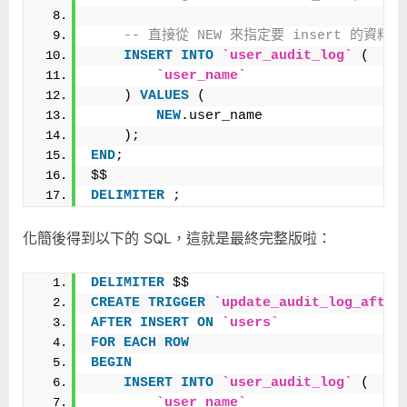
-- 直接從 NEW 來指定要 insert 的資料
INSERT
INTO
`user_audit_log`
 (
`user_name`
    ) 
VALUES
 (
NEW
.user_name
    );
END
;
$$
DELIMITER
 ;
化簡後得到以下的 SQL，這就是最終完整版啦：
DELIMITER
 $$
CREATE
TRIGGER
`update_audit_log_after
AFTER
INSERT
ON
`users`
FOR
EACH
ROW
BEGIN
INSERT
INTO
`user_audit_log`
 (
`user_name`