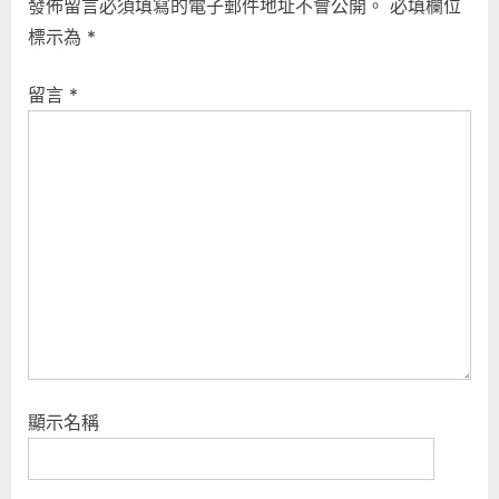
發佈留言必須填寫的電子郵件地址不會公開。
必填欄位
u
P
標示為
*
s
o
P
s
留言
*
o
t
s
:
t
:
顯示名稱