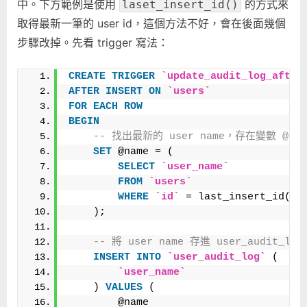
中。下方範例是使用
的方式來
laset_insert_id()
取得最新一筆的 user id，這個方法不好，會在後面幾個
步驟改掉。先看 trigger 寫法：
CREATE
TRIGGER
`update_audit_log_after
AFTER
INSERT
ON
`users`
FOR
EACH
ROW
BEGIN
-- 找出最新的 user name，存在變數 @nam
SET
 @name = (
SELECT
`user_name`
FROM
`users`
WHERE
`id`
 = last_insert_id()
    );
-- 將 user name 存進 user_audit_log
INSERT
INTO
`user_audit_log`
 (
`user_name`
    ) 
VALUES
 (
        @name