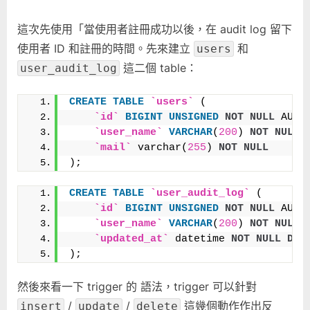
這次先使用「當使用者註冊成功以後，在 audit log 留下
使用者 ID 和註冊的時間。先來建立
和
users
這二個 table：
user_audit_log
CREATE
TABLE
`users`
 (
`id`
BIGINT
UNSIGNED
NOT NULL
 AUTO
`user_name`
VARCHAR
(
200
) 
NOT NULL
,
`mail`
 varchar(
255
) 
NOT NULL
);
CREATE
TABLE
`user_audit_log`
 (
`id`
BIGINT
UNSIGNED
NOT NULL
 AUTO
`user_name`
VARCHAR
(
200
) 
NOT NULL
,
`updated_at`
 datetime 
NOT NULL
DEF
);
然後來看一下 trigger 的 語法，trigger 可以針對
/
/
這幾個動作作出反
insert
update
delete