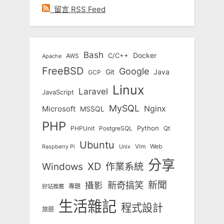
留言 RSS Feed
Bash
Docker
C/C++
AWS
Apache
FreeBSD
Google
Git
Java
GCP
Linux
Laravel
JavaScript
MySQL
Nginx
Microsoft
MSSQL
PHP
Python
Qt
PHPUnit
PostgreSQL
Ubuntu
Vim
Web
Unix
Raspberry Pi
分享
Windows
XD
作業系統
新奇搞笑
新聞
攝影
專題
好站推薦
生活雜記
程式設計
旅遊