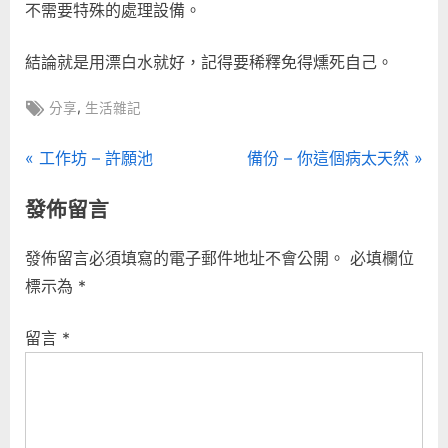
不需要特殊的處理設備。
結論就是用漂白水就好，記得要稀釋免得燻死自己。
Tags:
,
分享
生活雜記
文
P
N
工作坊 – 許願池
備份 – 你這個病太天然
r
e
章
發佈留言
e
x
導
v
t
發佈留言必須填寫的電子郵件地址不會公開。
必填欄位
i
P
覽
標示為
*
o
o
u
s
留言
*
s
t
P
:
o
s