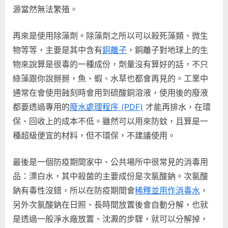
源當然無法繁殖。
再來是使用除藻劑。除藻劑之所以可以殺死藻類、微生
物等等，主要是其中含有
銅離子
，銅離子對地球上的生
物來說算是很毒的一種成份，劑量沒有算好的話，不只
綠藻跟你說掰掰，魚、蝦、水草也都會再見的。工業中
通常在會使用蝕刻時會用到硫酸銅溶液，使用後的廢液
都要透過專用的
廢水處理程序 (PDF)
才能再排水，在環
保、回收上的成本不低。雖然可以用來防蚊，且算是一
種超級便宜的材料，但不環保，不建議使用。
最後是一個防疫期間家中、公共場所中很常見的消毒用
品：漂白水，其中殺菌的主要成份是次氯酸鈉。次氯酸
鈉有毒性沒錯，所以在防疫期間會
稀釋並用作消毒水
，
另外次氯酸鈉在日照、長時間放置後會自動分解，也就
是透過一般淨水廠放置、沈澱的步驟，就可以分解掉，