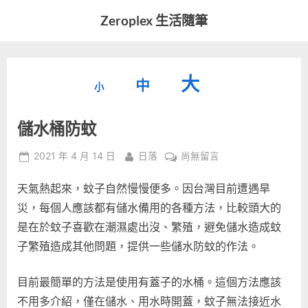
Skip
Zeroplex 生活隨筆
to
軟
content
體
開
縮
重
放
大
發
中
小
小
和
設
字
大
生
儲水桶防蚊
字
型
活
字
瑣
大
型
Posted
By
在
2021 年 4 月 14 日
日落
尚無留言
事
小。
on
〈儲
型
大
天氣熱起來，蚊子自然慢慢便多。因台灣目前遭遇旱
水
小。
桶
災，每個人應該都有儲水備用的各種方法，比較頭大的
大
防
是在於蚊子喜歡在潮濕處出沒、繁殖，避免儲水造成蚊
蚊〉
小。
子繁殖造成其他問題，提供一些儲水防蚊的作法。
中
目前最簡單的方法是使用有蓋子的水桶。這個方法應該
不用多介紹，僅在儲水、用水時開蓋，蚊子無法接近水