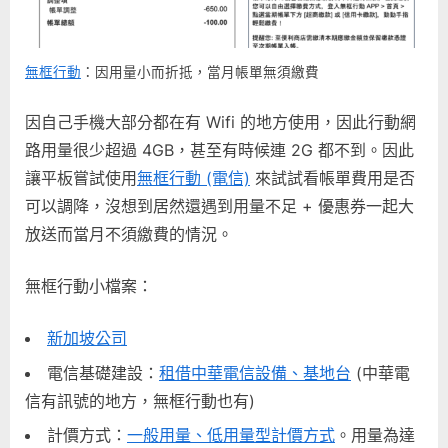
惠
折
抵〉
無框行動
：因用量小而折抵，當月帳單無須繳費
中
因自己手機大部分都在有 Wifi 的地方使用，因此行動網
路用量很少超過 4GB，甚至有時候連 2G 都不到。因此
讓平板嘗試使用
無框行動 (電信)
來試試看帳單費用是否
可以調降，沒想到居然還遇到用量不足 + 優惠券一起大
放送而當月不須繳費的情況。
無框行動小檔案：
新加坡公司
電信基礎建設：
租借中華電信設備、基地台
(中華電
信有訊號的地方，無框行動也有)
計價方式：
一般用量、低用量型計價方式
。用量為達