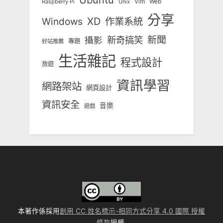
Ubuntu
Vim
Web
Unix
Raspberry Pi
分享
Windows
XD
作業系統
新奇搞笑
新聞
攝影
專題
好站推薦
生活雜記
程式設計
旅遊
資訊學習
網路架站
網頁設計
資訊安全
音樂
遊戲
本著作係採用
創用 CC 姓名標示-相同方式分享 4.0 國際 授權
條款
授權.