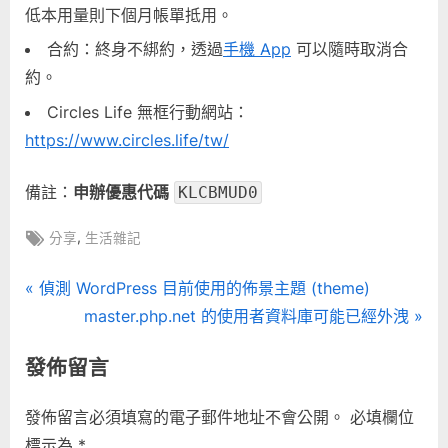
低本用量則下個月帳單抵用。
合約：終身不綁約，透過
手機 App
可以隨時取消合
約。
Circles Life 無框行動網站：
https://www.circles.life/tw/
備註：
申辦優惠代碼
KLCBMUD0
Tags:
,
分享
生活雜記
文
P
偵測 WordPress 目前使用的佈景主題 (theme)
r
N
master.php.net 的使用者資料庫可能已經外洩
章
e
e
發佈留言
導
v
x
i
t
覽
發佈留言必須填寫的電子郵件地址不會公開。
必填欄位
o
P
標示為
*