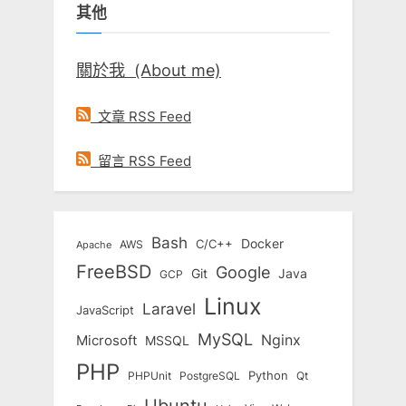
其他
字:
關於我 (About me)
文章 RSS Feed
留言 RSS Feed
Bash
Docker
C/C++
AWS
Apache
FreeBSD
Google
Git
Java
GCP
Linux
Laravel
JavaScript
MySQL
Nginx
Microsoft
MSSQL
PHP
Python
Qt
PHPUnit
PostgreSQL