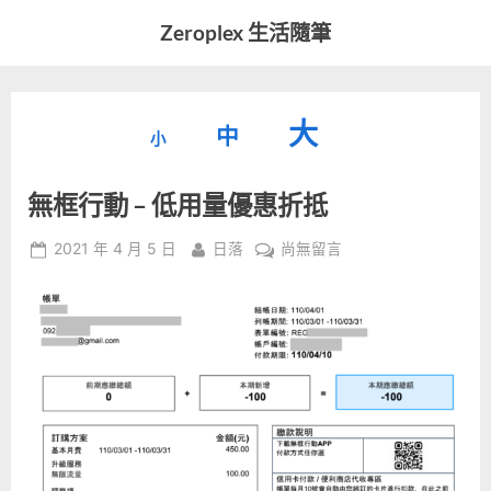
Skip
Zeroplex 生活隨筆
to
軟
content
體
開
縮
重
放
大
發
中
小
小
和
設
字
大
生
無框行動 – 低用量優惠折抵
字
型
活
字
瑣
大
型
Posted
By
在
2021 年 4 月 5 日
日落
尚無留言
事
小。
on
〈無
型
大
框
小。
行
大
動
–
小。
低
用
量
優