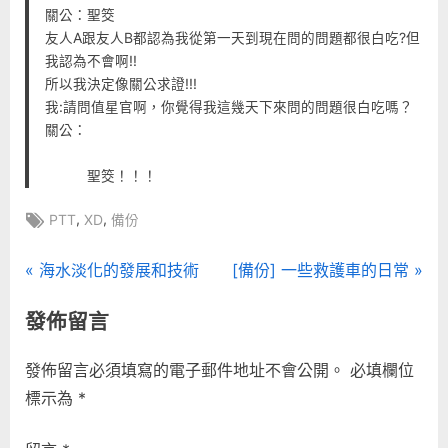
關公：聖筊
友人A跟友人B都認為我從第一天到現在問的問題都很白吃?但
我認為不會啊!!
所以我決定像關公求證!!!
我:請問值星官啊，你覺得我這幾天下來問的問題很白吃嗎？
關公：
聖筊！！！
Tags:
,
,
PTT
XD
備份
文
P
N
海水淡化的發展和技術
[備份] 一些救護車的日常
r
e
章
發佈留言
e
x
導
v
t
發佈留言必須填寫的電子郵件地址不會公開。
必填欄位
i
P
覽
標示為
*
o
o
u
s