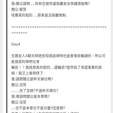
我:關公請問 ….你有在提供遠距離安全保護措施嗎?
關公:聖筊
哇賽真的假的 ….原來是沒距離限制.
==========================================
=======
Day4
在跟友人A聊天時她告知我說神明也是會值班輪調的，所以可
能我家的神明也會
輪班！！我就想真的假的….還輪班?當然為了求證事實的真
相，我又上香拜拜了.
我:請問關公是昨天哪位嗎?
關公:沒筊
……..完了怎辦?不是昨天哪位?
我:哪請問關公是本尊嗎?
關公:沒筊
….也不是本尊也不是分靈!!怎麼辦?