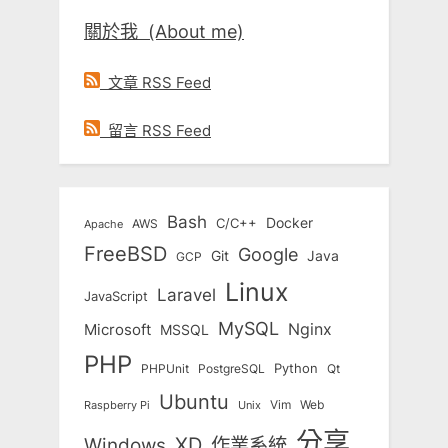
關於我 (About me)
文章 RSS Feed
留言 RSS Feed
Bash
Docker
C/C++
AWS
Apache
FreeBSD
Google
Git
Java
GCP
Linux
Laravel
JavaScript
MySQL
Nginx
Microsoft
MSSQL
PHP
Python
Qt
PHPUnit
PostgreSQL
Ubuntu
Vim
Web
Unix
Raspberry Pi
分享
Windows
XD
作業系統