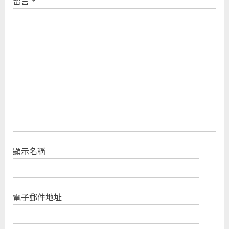
留言
*
s
t
P
:
o
s
t
:
顯示名稱
電子郵件地址