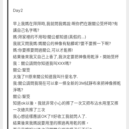
Day2
早上我媽在拜拜時,我就問我媽說:啊你們在跟關公筊杯時?有
講自己名字嗎?
媽:拜家裡的不用啦!關公都知道(真假的…)
我就又問我媽:媽關公的神像有點髒呢?要不要擦一下啊?
媽:你要擦要問過關公,可以才能擦!
結果後來我又自己上香了,我決定要把神像用乾淨，開始筊杯
我：關公請問你知道我叫XXX嗎?
關公:聖筊
太強了!!!原來關公知道我叫什麼名字.
我:關公請問我現在可以拿一條全新的3M拭靜布來把神像擦乾
淨嗎?
關公:聖筊
知道ok以後，我就非常小心的擦了一次又把布沾水用溼又擦
一次總共擦了三次
我心想這樣應該OK了!!好收工我就閃人了.
結果後來我媽說要用溼的擦過再用乾的擦，