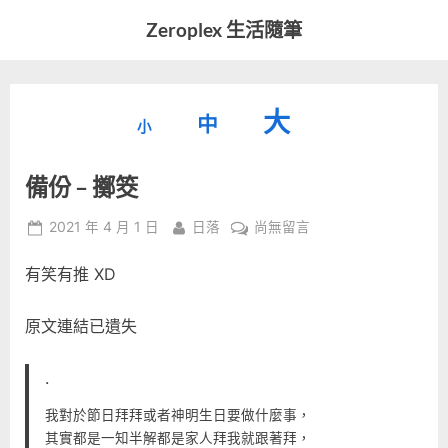
Skip
Zeroplex 生活隨筆
to
軟
content
體
開
縮
重
放
大
發
中
小
小
和
設
字
大
生
備份 – 擲筊
字
型
活
字
瑣
大
型
Posted
By
在
2021 年 4 月 1 日
日落
尚無留言
事
小。
on
〈備
型
大
有笑有推 XD
份
小。
–
大
擲
原文連結已遺失
筊〉
小。
中
.
我對於節日拜拜或者神明生日要做什麼事，
其實都是一知半解都是家人拜我就跟著拜，