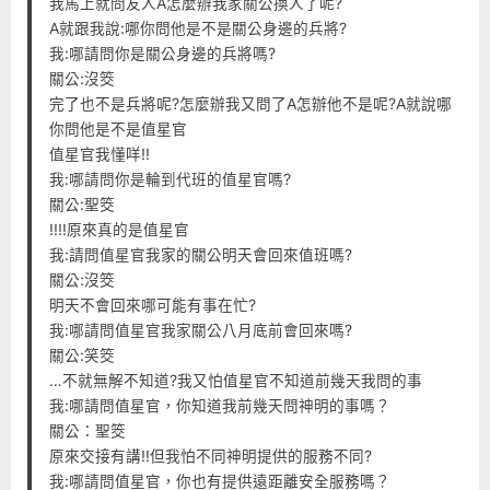
我馬上就問友人A怎麼辦我家關公換人了呢?
A就跟我說:哪你問他是不是關公身邊的兵將?
我:哪請問你是關公身邊的兵將嗎?
關公:沒筊
完了也不是兵將呢?怎麼辦我又問了A怎辦他不是呢?A就說哪
你問他是不是值星官
值星官我懂咩!!
我:哪請問你是輪到代班的值星官嗎?
關公:聖筊
!!!!原來真的是值星官
我:請問值星官我家的關公明天會回來值班嗎?
關公:沒筊
明天不會回來哪可能有事在忙?
我:哪請問值星官我家關公八月底前會回來嗎?
關公:笑筊
…不就無解不知道?我又怕值星官不知道前幾天我問的事
我:哪請問值星官，你知道我前幾天問神明的事嗎？
關公：聖筊
原來交接有講!!但我怕不同神明提供的服務不同?
我:哪請問值星官，你也有提供遠距離安全服務嗎？