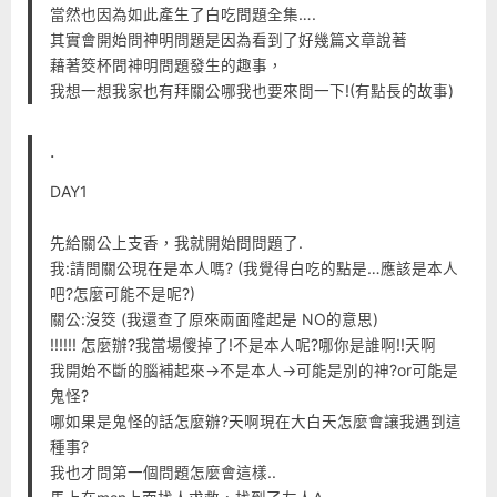
當然也因為如此產生了白吃問題全集….
其實會開始問神明問題是因為看到了好幾篇文章說著
藉著筊杯問神明問題發生的趣事，
我想一想我家也有拜關公哪我也要來問一下!(有點長的故事)
.
DAY1
先給關公上支香，我就開始問問題了.
我:請問關公現在是本人嗎? (我覺得白吃的點是…應該是本人
吧?怎麼可能不是呢?)
關公:沒筊 (我還查了原來兩面隆起是 NO的意思)
!!!!!! 怎麼辦?我當場傻掉了!不是本人呢?哪你是誰啊!!天啊
我開始不斷的腦補起來->不是本人->可能是別的神?or可能是
鬼怪?
哪如果是鬼怪的話怎麼辦?天啊現在大白天怎麼會讓我遇到這
種事?
我也才問第一個問題怎麼會這樣..