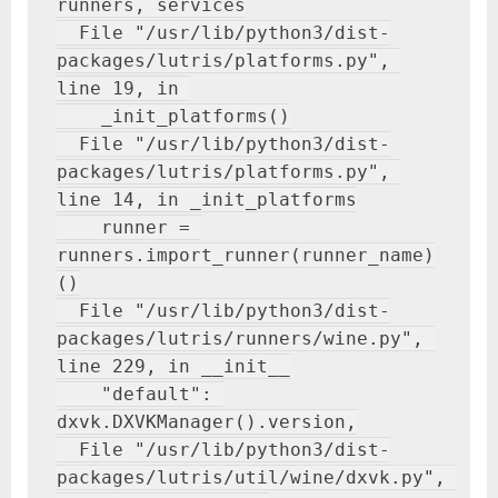
runners, services

  File "/usr/lib/python3/dist-
packages/lutris/platforms.py", 
line 19, in 

    _init_platforms()

  File "/usr/lib/python3/dist-
packages/lutris/platforms.py", 
line 14, in _init_platforms

    runner = 
runners.import_runner(runner_name)
()

  File "/usr/lib/python3/dist-
packages/lutris/runners/wine.py", 
line 229, in __init__

    "default": 
dxvk.DXVKManager().version,

  File "/usr/lib/python3/dist-
packages/lutris/util/wine/dxvk.py", 