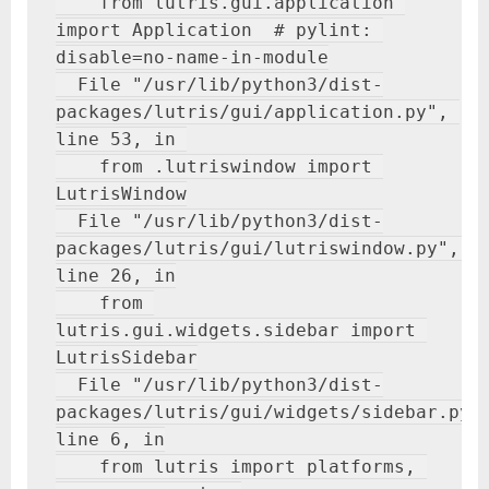
    from lutris.gui.application 
中
import Application  # pylint: 
disable=no-name-in-module

  File "/usr/lib/python3/dist-
packages/lutris/gui/application.py", 
line 53, in 

    from .lutriswindow import 
LutrisWindow

  File "/usr/lib/python3/dist-
packages/lutris/gui/lutriswindow.py", 
line 26, in

    from 
lutris.gui.widgets.sidebar import 
LutrisSidebar

  File "/usr/lib/python3/dist-
packages/lutris/gui/widgets/sidebar.py",
line 6, in

    from lutris import platforms, 