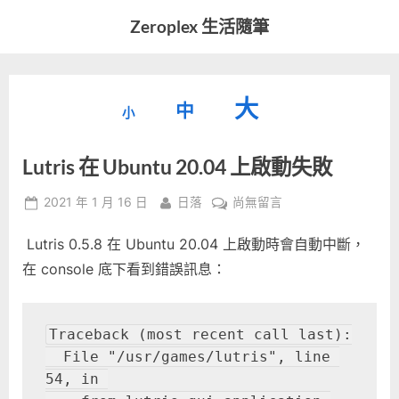
Skip
Zeroplex 生活隨筆
to
軟
content
體
開
縮
重
放
大
發
中
小
小
和
設
字
大
生
Lutris 在 Ubuntu 20.04 上啟動失敗
字
型
活
字
瑣
大
型
Posted
By
在
2021 年 1 月 16 日
日落
尚無留言
事
小。
on
〈Lutris
型
大
Lutris 0.5.8 在 Ubuntu 20.04 上啟動時會自動中斷，
在
小。
Ubuntu
在 console 底下看到錯誤訊息：
大
20.04
上
小。
啟
Traceback (most recent call last):

動
  File "/usr/games/lutris", line 
失
54, in 

敗〉