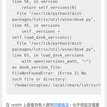
line 56, in version

    return self.versions[0]

  File "/usr/lib/python3/dist-
packages/lutris/util/wine/dxvk.py", 
line 45, in versions

    self._versions = 
self.load_dxvk_versions()

  File "/usr/lib/python3/dist-
packages/lutris/util/wine/dxvk.py", 
line 65, in load_dxvk_versions

    with open(versions_path, "r") 
as dxvk_version_file:

FileNotFoundError: [Errno 2] No 
such file or directory: 
'/home/zeroplex/.local/share/lutris/run
在 reddit 上面看到有人遇到
同樣情況
，似乎把設定檔塞