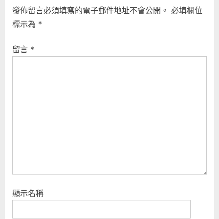
i
t
覽
發佈留言必須填寫的電子郵件地址不會公開。
必填欄位
o
P
標示為
*
u
o
s
s
留言
*
P
t
o
:
s
t
:
顯示名稱