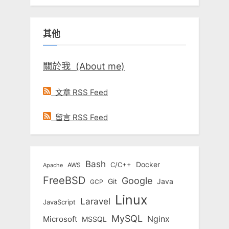
關
鍵
其他
字:
關於我 (About me)
文章 RSS Feed
留言 RSS Feed
Bash
Docker
C/C++
AWS
Apache
FreeBSD
Google
Git
Java
GCP
Linux
Laravel
JavaScript
MySQL
Nginx
Microsoft
MSSQL