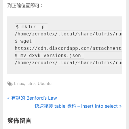
到正確位置即可：
$ mkdir -p 
/home/zeroplex/.local/share/lutris/runti
$ wget 
https://cdn.discordapp.com/attachments/5
$ mv dxvk_versions.json 
/home/zeroplex/.local/share/lutris/runt
Tags:
,
,
Linux
lutris
Ubuntu
文
P
有趣的 Benford’s Law
r
N
快速複製 table 資料 – insert into select
章
e
e
發佈留言
導
v
x