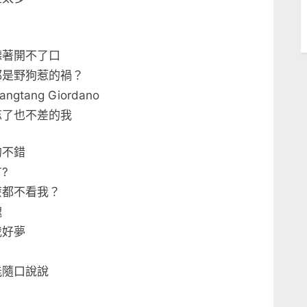
聽著開不了口
都是野狗惹的禍？
ang Giordano
忘了也不差的我
的不錯
?
麼都不看我？
醜
我好夢
能隨口說說