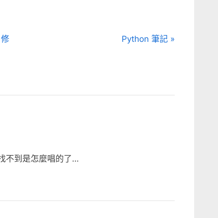
N
 修
Python 筆記
e
x
t
P
o
s
t
:
經找不到是怎麼唱的了…