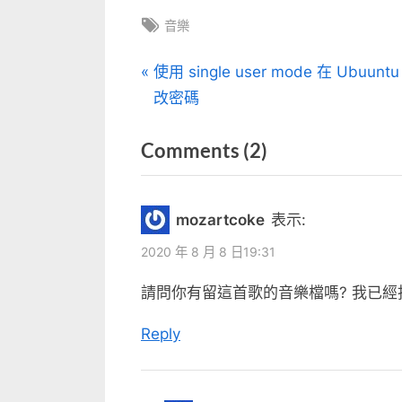
Tags:
音樂
文
P
使用 single user mode 在 Ubuuntu
r
改密碼
章
e
on
Comments
(2)
v
導
i
“好
覽
o
歌
mozartcoke
表示:
u
找
s
2020 年 8 月 8 日19:31
好
P
請問你有留這首歌的音樂檔嗎? 我已
久
o
–
s
Reply
直
t
:
接