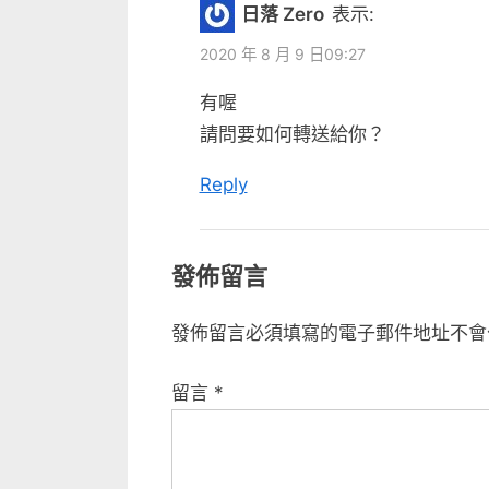
備
日落 Zero
表示:
份”
2020 年 8 月 9 日09:27
有喔
請問要如何轉送給你？
Reply
發佈留言
發佈留言必須填寫的電子郵件地址不會
留言
*