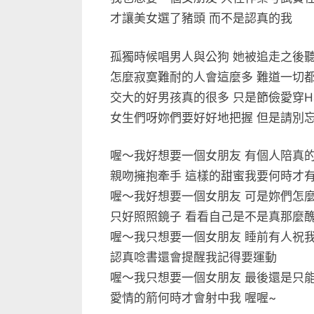
才讓美女選了豬頭 而不是認真的我
孤獨時候唱男人與公狗 她被追走之後
怎麼寂寞難耐的人會這麼多 難道一切
交大的好男孩真的很多 只是節儉愛穿Hangt
女生們呀妳們要好好地把握 但是請別
喔～我好想要一個女朋友 有個人陪真
親吻擁抱牽手 這樣的甜蜜我要何時才有
喔～我好想要一個女朋友 可是妳們怎
只好照照鏡子 看看自己是不是真那麼
喔～我只想要一個女朋友 睡前有人祝
認真唸書還會提醒我記得要運動
喔～我只想要一個女朋友 最後還是只
愛情的箭何時才會射中我 喔喔~