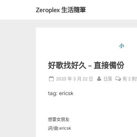
Skip
Zeroplex 生活隨筆
to
軟
content
體
開
發
小
和
生
活
好歌找好久 – 直接備份
瑣
事
Posted
By
在
2020 年 3 月 22 日
日落
有 2 
on
〈好
tag: ericsk
歌
找
好
久
想要女朋友
–
詞/曲:ericsk
直