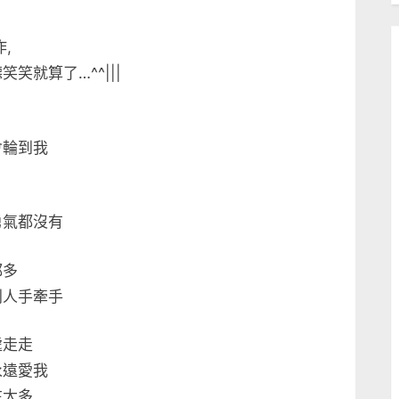
,
笑就算了…^^|||
會輪到我
勇氣都沒有
都多
別人手牽手
處走走
永遠愛我
在太多