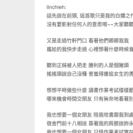
接
linchieh:
備
話先說在前頭, 這首歌只是我的白爛之作
份〉
沒有要影射任何人的意思唷~~大家聽聽笑
中
又是走過竹軒門口 看著他們卿卿我我
尷尬的我快步走過 心裡想著什麼時候
聽到正妹被人把走 勝利的人是個豬頭
搖搖頭說自己沒種 害羞得連追女生的
想想平時做些什麼 讀書作業考試樣樣
哪來機會時間交朋友 只有無奈地看著
我也想要一個女朋友 陪我唸書跟我到
宿舍門前十八相送 靠著我的肩膀說妳
我也想要一個女朋友 只怪作業考試實