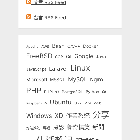
文章 RSS Feed
留言 RSS Feed
Bash
Docker
C/C++
AWS
Apache
FreeBSD
Google
Git
Java
GCP
Linux
Laravel
JavaScript
MySQL
Nginx
Microsoft
MSSQL
PHP
Python
Qt
PHPUnit
PostgreSQL
Ubuntu
Vim
Web
Unix
Raspberry Pi
分享
Windows
XD
作業系統
新奇搞笑
新聞
攝影
專題
好站推薦