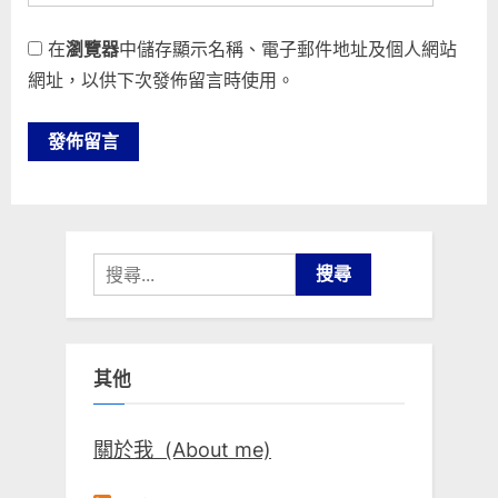
在
瀏覽器
中儲存顯示名稱、電子郵件地址及個人網站
網址，以供下次發佈留言時使用。
搜
尋
關
鍵
其他
字:
關於我 (About me)