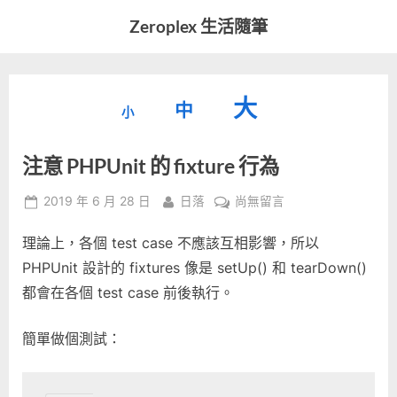
Skip
Zeroplex 生活隨筆
to
軟
content
體
開
縮
重
放
大
發
中
小
小
和
設
字
大
生
注意 PHPUnit 的 fixture 行為
字
型
活
字
瑣
大
型
Posted
By
在
2019 年 6 月 28 日
日落
尚無留言
事
小。
on
〈注
型
大
理論上，各個 test case 不應該互相影響，所以
意
小。
PHPUnit
PHPUnit 設計的 fixtures 像是 setUp() 和 tearDown()
大
的
都會在各個 test case 前後執行。
fixture
小。
行
簡單做個測試：
為〉
中