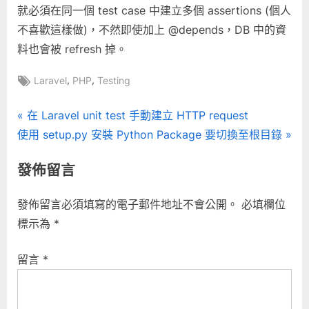
就必須在同一個 test case 中建立多個 assertions (個人
不喜歡這樣做)，不然即使加上 @depends，DB 中的資
料也會被 refresh 掉。
Tags:
,
,
Laravel
PHP
Testing
文
P
在 Laravel unit test 手動建立 HTTP request
N
r
使用 setup.py 安裝 Python Package 要切換至根目錄
章
e
e
發佈留言
導
x
v
t
i
覽
發佈留言必須填寫的電子郵件地址不會公開。
必填欄位
P
o
標示為
*
o
u
s
s
留言
*
t
P
:
o
s