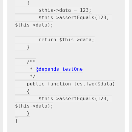
    {

        $this->data = 123;

        $this->assertEquals(123, 
$this->data);

        return $this->data;

    }

    /**

     * 
@depends testOne
     */

    public function testTwo($data)

    {

        $this->assertEquals(123, 
$this->data);

    }

}
