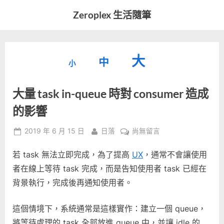
Skip
Zeroplex 生活隨筆
to
軟
content
體
開
縮
重
放
大
發
中
小
小
和
設
字
大
生
大量 task in-queue 時對 consumer 造成
字
型
活
字
瑣
大
的影響
型
事
小。
型
大
Posted
By
在
2019 年 6 月 15 日
日落
尚無留言
on
〈大
小。
大
若 task 無法立即完成，為了提高
UX
，通常不會讓使用
量
task
者在線上等待 task 完成，而是告知使用者 task 已經在
小。
in-
背景執行，完成後再通知使用者。
queue
時
這個情境下，系統通常是這樣實作：建立一個 queue，
對
將等待處理的 task 全部放進 queue 中，並讓 idle 的
consumer