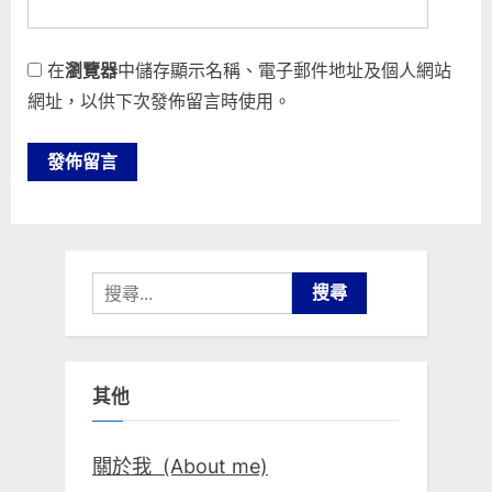
在
瀏覽器
中儲存顯示名稱、電子郵件地址及個人網站
網址，以供下次發佈留言時使用。
搜
尋
關
鍵
其他
字:
關於我 (About me)