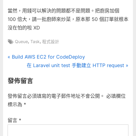
當然，用錢可以解決的問題都不是問題。把廚房加個
100 倍大，請一批廚師來炒菜，原本那 50 個訂單就根本
沒在怕的啦 XD
Tags:
,
,
Queue
Task
程式設計
文
P
Build AWS EC2 for CodeDeploy
r
N
在 Laravel unit test 手動建立 HTTP request
章
e
e
發佈留言
導
v
x
i
t
覽
發佈留言必須填寫的電子郵件地址不會公開。
必填欄位
o
P
標示為
*
u
o
s
s
留言
*
P
t
o
: