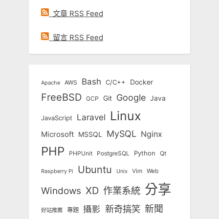
文章 RSS Feed
留言 RSS Feed
Bash
Docker
C/C++
AWS
Apache
FreeBSD
Google
Git
Java
GCP
Linux
Laravel
JavaScript
MySQL
Nginx
Microsoft
MSSQL
PHP
Python
Qt
PHPUnit
PostgreSQL
Ubuntu
Vim
Web
Unix
Raspberry Pi
分享
Windows
XD
作業系統
新奇搞笑
新聞
攝影
專題
好站推薦